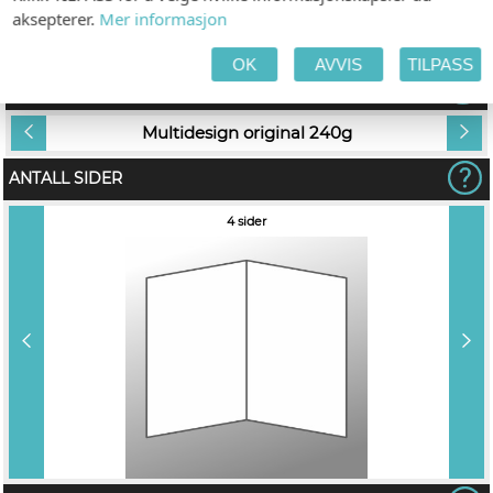
aksepterer.
Mer informasjon
c1
c2
OK
AVVIS
TILPASS
PAPIR
Multidesign original 240g
ANTALL SIDER
4 sider