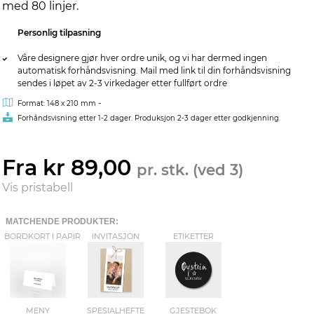
med 80 linjer.
Personlig tilpasning
Våre designere gjør hver ordre unik, og vi har dermed ingen
automatisk forhåndsvisning. Mail med link til din forhåndsvisning
sendes i løpet av 2-3 virkedager etter fullført ordre
-
Format: 148 x 210 mm
Forhåndsvisning etter 1-2 dager. Produksjon 2-3 dager etter godkjenning.
Fra kr 89,00
pr. stk. (ved 3)
Vis pristabell
MATCHENDE PRODUKTER:
BORDKORT I PAPIR
INVITASJON
ETIKETTER
MENY
SPESIALHEFTE
GJESTEBOK