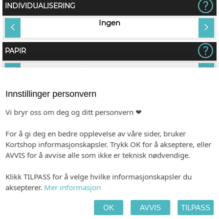
INDIVIDUALISERING
tt
Ingen
PAPIR
Hvitt, ubestrøket
KONVOLUTT
Innstillinger personvern
Vi bryr oss om deg og ditt personvern ❤
For å gi deg en bedre opplevelse av våre sider, bruker
Kortshop informasjonskapsler. Trykk OK for å akseptere, eller
AVVIS for å avvise alle som ikke er teknisk nødvendige.
Klikk TILPASS for å velge hvilke informasjonskapsler du
aksepterer.
Mer informasjon
Hvit (kvadratisk)
Himmelblå (kvadratisk)
OK
AVVIS
TILPASS
(+kr 6,00)