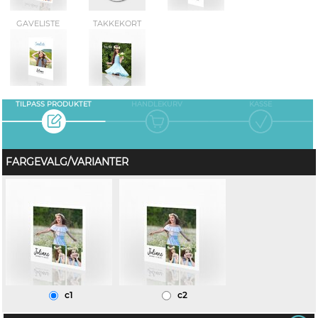
GAVELISTE
TAKKEKORT
TILPASS PRODUKTET
HANDLEKURV
KASSE
FARGEVALG/VARIANTER
c1
c2