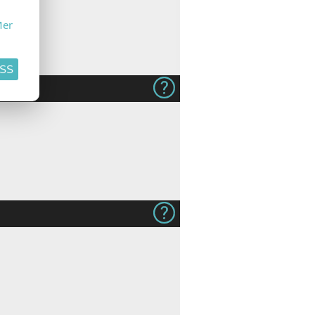
er
ASS