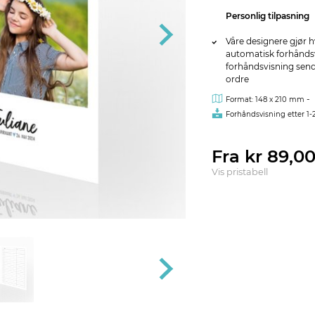
Personlig tilpasning
Våre designere gjør h
automatisk forhåndsvi
forhåndsvisning sendes
ordre
-
Format: 148 x 210 mm
Forhåndsvisning etter 1-
Fra kr 89,0
Vis pristabell