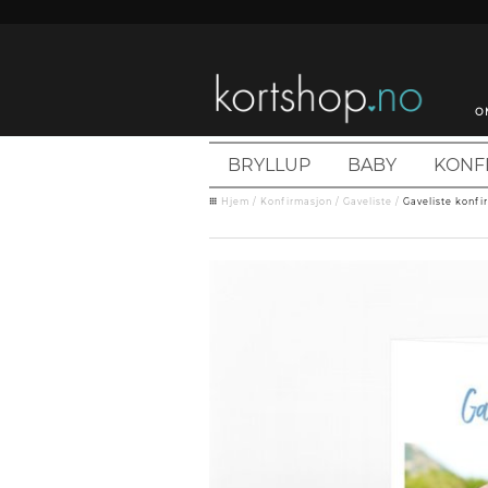
O
BRYLLUP
BABY
KONF
Hjem
/
Konfirmasjon
/
Gaveliste
/
Gaveliste konfi