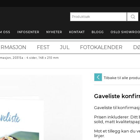
M OSS
INFOSENTER
NYHETER
KONTAKT
BLOGG
OSLO SHOWRO
IRMASJON
FEST
JUL
FOTOKALENDER
DØ
rmasjon, 20315a - 4 sider, 148 x 210 mm
Tilbake til alle prod
Gaveliste konfi
Gaveliste til konfirmas
Prisen inkluderer: Ditt 
solid, matt kvalitetspap
Mot et tillegg kan du v
linjer.