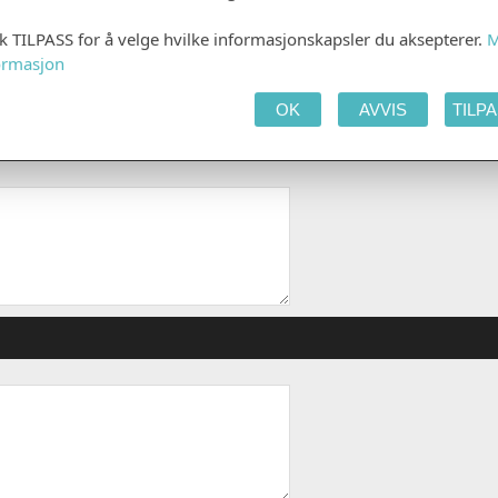
kk TILPASS for å velge hvilke informasjonskapsler du aksepterer.
M
ormasjon
OK
AVVIS
TILP