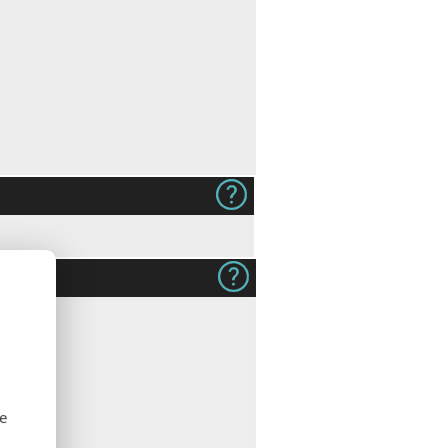
240g
se