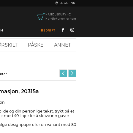
|
LOGG INN
HANDLEKURV (0)
Handlekurven er tom
OM
BEDRIFT
RSKILT
PÅSKE
ANNET
ukter
rmasjon, 20315a
jon.
bilde og din personlige tekst, trykt på et
ir med 40 linjer for å skrive inn gaver.
elge designpapir eller en variant med 80