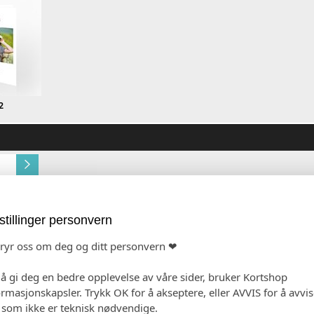
2
Gold Dust (+kr 10,00)
Multidesign original 
stillinger personvern
6 sider (+ kr 10,00)
4 sider
bryr oss om deg og ditt personvern ❤
 å gi deg en bedre opplevelse av våre sider, bruker Kortshop
ormasjonskapsler. Trykk OK for å akseptere, eller AVVIS for å avvi
e som ikke er teknisk nødvendige.