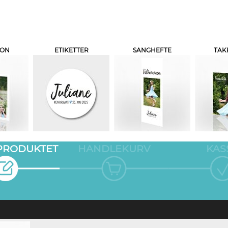
JON
ETIKETTER
SANGHEFTE
TAK
 PRODUKTET
HANDLEKURV
KAS