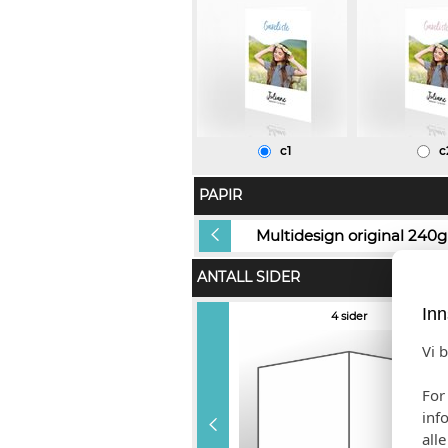
c1
c
PAPIR
Gold Dust (+kr 10,00)
Multidesign original 240g
ANTALL SIDER
Inn
6 sider (+ kr 10,00)
4 sider
Vi 
For
inf
all