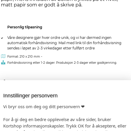
matt papir som er godt å skrive på.
Personlig tilpasning
Våre designere gjør hver ordre unik, og vi har dermed ingen
automatisk forhåndsvisning. Mail med link til din forhåndsvisning
sendes i løpet av 2-3 virkedager etter fullført ordre
-
Format: 210 x 210 mm
Forhåndsvisning etter 1-2 dager. Produksjon 2-3 dager etter godkjenning.
kr 319,00
pr. stk.
Innstillinger personvern
MATCHENDE PRODUKTER:
Vi bryr oss om deg og ditt personvern ❤
BORDKORT I PAPIR
INVITASJON
ETIKETTER
For å gi deg en bedre opplevelse av våre sider, bruker
Kortshop informasjonskapsler. Trykk OK for å akseptere, eller