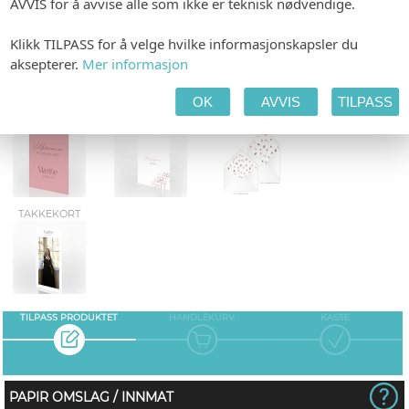
AVVIS for å avvise alle som ikke er teknisk nødvendige.
MENY
SMÅ PLAKATER
SPESIALHEFTE
Klikk TILPASS for å velge hvilke informasjonskapsler du
aksepterer.
Mer informasjon
OK
AVVIS
TILPASS
STORE PLAKATER
GAVELISTE
LINER
TAKKEKORT
TILPASS PRODUKTET
HANDLEKURV
KASSE
PAPIR OMSLAG / INNMAT