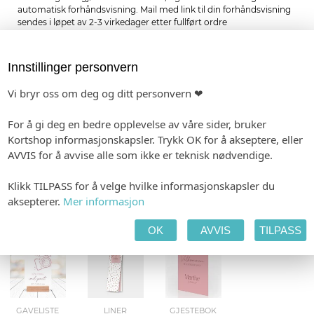
automatisk forhåndsvisning. Mail med link til din forhåndsvisning
sendes i løpet av 2-3 virkedager etter fullført ordre
-
Format: 40 x 40 mm
Minimumsbestilling: 24
Forhåndsvisning etter 1-2 dager. Produksjon 2-3 dager etter godkjenning.
Innstillinger personvern
Vi bryr oss om deg og ditt personvern ❤
kr 6,00
pr. stk.
For å gi deg en bedre opplevelse av våre sider, bruker
Kortshop informasjonskapsler. Trykk OK for å akseptere, eller
MATCHENDE PRODUKTER:
AVVIS for å avvise alle som ikke er teknisk nødvendige.
BORDKORT I PAPIR
INVITASJON
MENY
Klikk TILPASS for å velge hvilke informasjonskapsler du
aksepterer.
Mer informasjon
OK
AVVIS
TILPASS
SMÅ PLAKATER
SPESIALHEFTE
STORE PLAKATER
GAVELISTE
LINER
GJESTEBOK