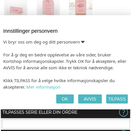
STORE PLAKATER
MAGEBELTE
MENY
Innstillinger personvern
Vi bryr oss om deg og ditt personvern ❤
For å gi deg en bedre opplevelse av våre sider, bruker
ETIKETTER
Kortshop informasjonskapsler. Trykk OK for å akseptere, eller
AVVIS for å avvise alle som ikke er teknisk nødvendige.
Klikk TILPASS for å velge hvilke informasjonskapsler du
aksepterer.
Mer informasjon
TILPASS PRODUKTET
HANDLEKURV
KASSE
OK
AVVIS
TILPASS
TILPASSES SERIE ELLER DIN ORDRE