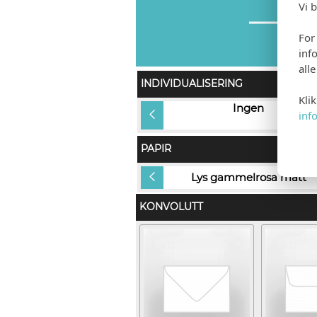
Vi 
For
inf
all
INDIVIDUALISERING
Kli
Gjestens navn i produkt og på
Ingen
inf
konvolutt (+kr 12,00)
PAPIR
Lys gammelrosa matt
Lys gammelrosa matt
KONVOLUTT