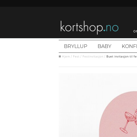
O
BRYLLUP
BABY
KONF
Hjem
/
Fest
/
Festinvitasjon
/
Buet invitasjon til f