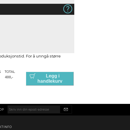
roduksjonstid. For å unngå større
S
TOTAL
Legg i
handlekurv
OP
KTINFO