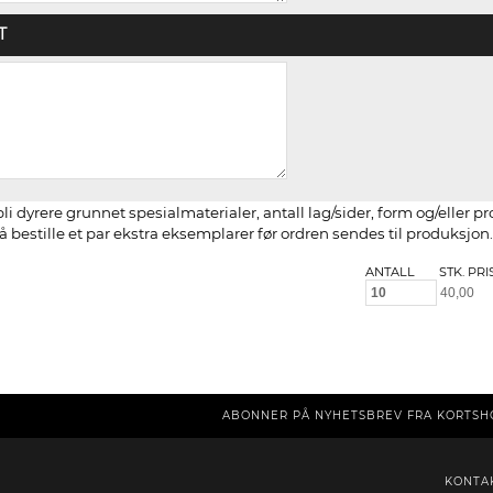
T
li dyrere grunnet spesialmaterialer, antall lag/sider, form og/eller p
 bestille et par ekstra eksemplarer før ordren sendes til produksjon.
ANTALL
STK. PRI
ABONNER PÅ NYHETSBREV FRA KORTSH
KONTA