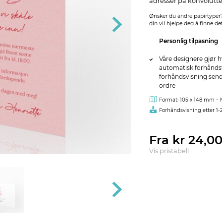
adresser på konvolutte
Ønsker du andre papirtyper?
din vil hjelpe deg å finne det
Personlig tilpasning
Våre designere gjør h
automatisk forhåndsvi
forhåndsvisning sendes
ordre
-
Format: 105 x 148 mm
Forhåndsvisning etter 1-
Fra kr 24,0
Vis pristabell