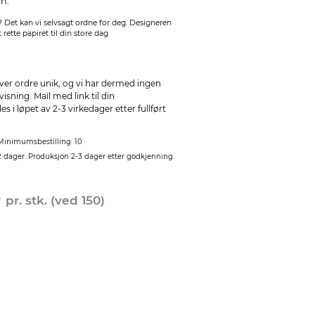
n.
 Det kan vi selvsagt ordne for deg. Designeren
 rette papiret til din store dag
ver ordre unik, og vi har dermed ingen
sning. Mail med link til din
 i løpet av 2-3 virkedager etter fullført
Minimumsbestilling: 10
2 dager. Produksjon 2-3 dager etter godkjenning.
0
pr. stk. (ved 150)
Ønsker du konvolutter
konvoluttene