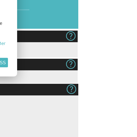
se
er
 7,00)
Gjestens navn i produkt og på
Ingen
konvolutt (+kr 12,00)
ASS