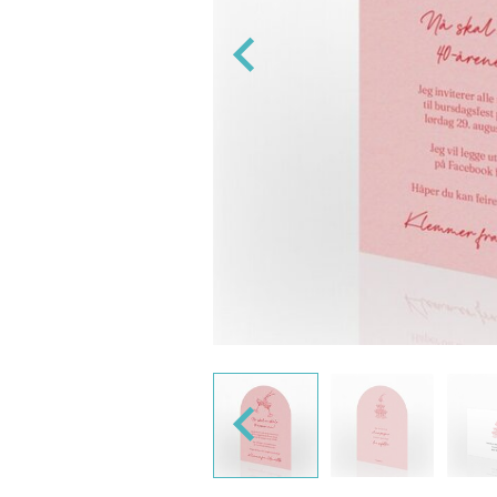
ng og 'Navn på konvolutt' designer vi
s ellers med blank konvolutt.