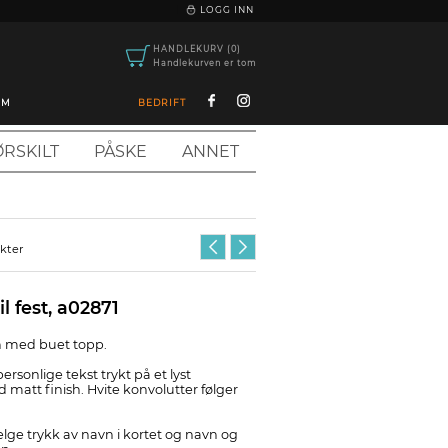
|
LOGG INN
HANDLEKURV (0)
Handlekurven er tom
OM
BEDRIFT
RSKILT
PÅSKE
ANNET
ukter
il fest, a02871
on med buet topp.
ersonlige tekst trykt på et lyst
att finish. Hvite konvolutter følger
elge trykk av navn i kortet og navn og