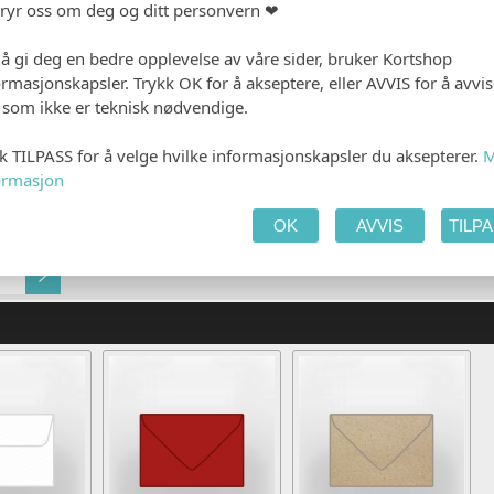
bryr oss om deg og ditt personvern ❤
 å gi deg en bedre opplevelse av våre sider, bruker Kortshop
ormasjonskapsler. Trykk OK for å akseptere, eller AVVIS for å avvi
e som ikke er teknisk nødvendige.
kk TILPASS for å velge hvilke informasjonskapsler du aksepterer.
M
Gjestens navn i produkt
Navn på konvolutt (+kr
ormasjon
(+kr 5,00)
OK
AVVIS
TILP
Lys gammelrosa matt