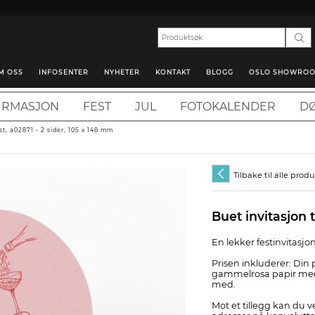
M OSS
INFOSENTER
NYHETER
KONTAKT
BLOGG
OSLO SHOWRO
IRMASJON
FEST
JUL
FOTOKALENDER
DØ
est, a02871 - 2 sider, 105 x 148 mm
Tilbake til alle prod
Buet invitasjon t
En lekker festinvitasj
Prisen inkluderer: Din p
gammelrosa papir med m
med.
Mot et tillegg kan du v