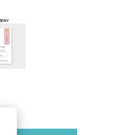
MENY
SE