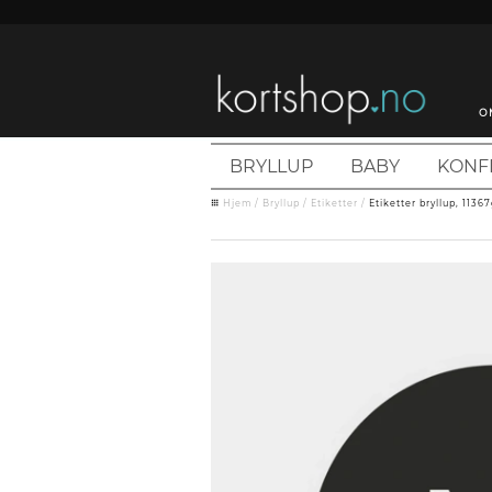
O
BRYLLUP
BABY
KONF
Hjem
/
Bryllup
/
Etiketter
/
Etiketter bryllup, 1136