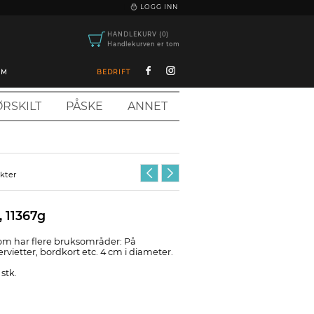
|
LOGG INN
HANDLEKURV (0)
Handlekurven er tom
OM
BEDRIFT
RSKILT
PÅSKE
ANNET
ukter
, 11367g
om har flere bruksområder: På
servietter, bordkort etc. 4 cm i diameter.
stk.