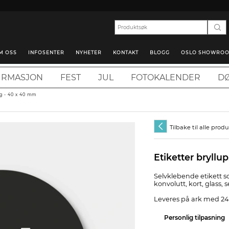
M OSS
INFOSENTER
NYHETER
KONTAKT
BLOGG
OSLO SHOWRO
IRMASJON
FEST
JUL
FOTOKALENDER
DØ
7g - 40 x 40 mm
Tilbake til alle prod
Etiketter bryllup
Selvklebende etikett s
konvolutt, kort, glass, 
Leveres på ark med 24 
Personlig tilpasning