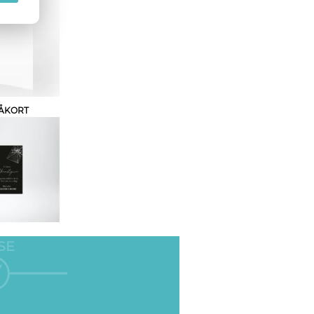
ÅKORT
SE