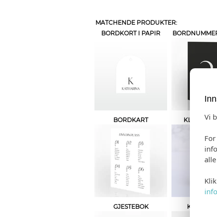
MATCHENDE PRODUKTER:
BORDKORT I PAPIR
BORDNUMMER 
Inn
Vi 
BORDKART
KLEENEX-
For
inf
all
Kli
inf
GJESTEBOK
KAKETOP