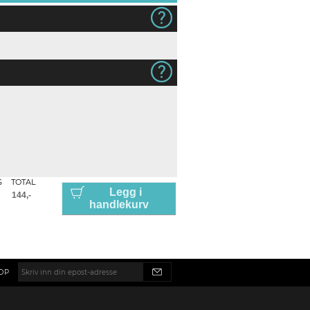
S
TOTAL
Legg i
handlekurv
OP