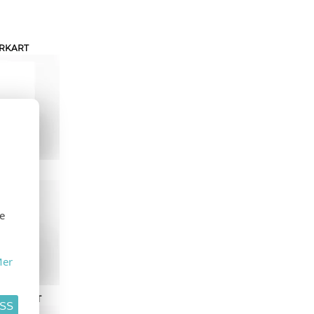
RKART
ELISTE
se
er
ETTIKORT
ASS