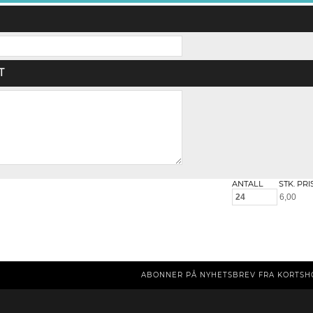
T
ANTALL
STK. PRI
ABONNER PÅ NYHETSBREV FRA KORTSH