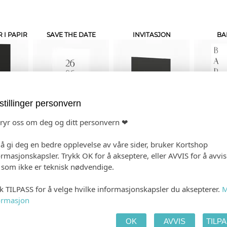
I PAPIR
SAVE THE DATE
INVITASJON
BA
stillinger personvern
bryr oss om deg og ditt personvern ❤
BELTE
VELKOMSTPLAKATER
FLASKEETIKETTER
GAV
 å gi deg en bedre opplevelse av våre sider, bruker Kortshop
ormasjonskapsler. Trykk OK for å akseptere, eller AVVIS for å avvi
e som ikke er teknisk nødvendige.
kk TILPASS for å velge hvilke informasjonskapsler du aksepterer.
M
ormasjon
PER
VIELSEPROGRAM
SMÅ PLAKATER
KONF
OK
AVVIS
TILP