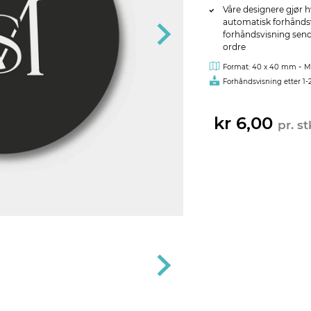
Våre designere gjør h
automatisk forhåndsvi
forhåndsvisning sendes
ordre
-
Format: 40 x 40 mm
M
Forhåndsvisning etter 1-
kr 6,00
pr. st