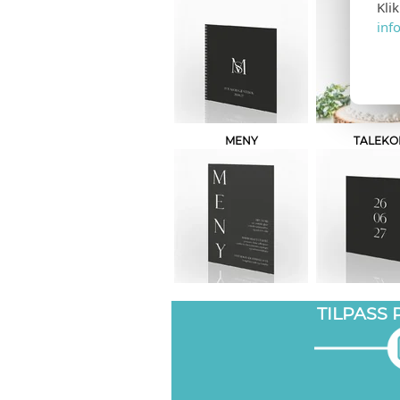
Kli
inf
MENY
TALEKO
TILPASS