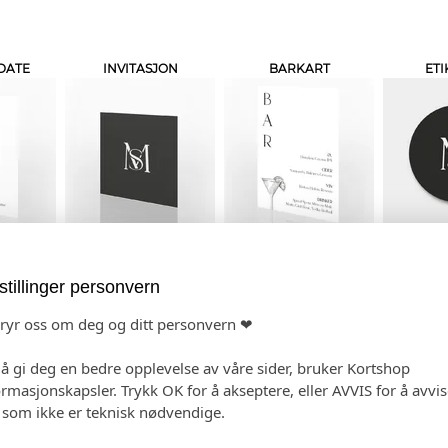
DATE
INVITASJON
BARKART
ETI
BELTE
VELKOMSTPLAKATER
FLASKEETIKETTER
GAV
stillinger personvern
bryr oss om deg og ditt personvern ❤
 å gi deg en bedre opplevelse av våre sider, bruker Kortshop
ormasjonskapsler. Trykk OK for å akseptere, eller AVVIS for å avvi
e som ikke er teknisk nødvendige.
PER
VIELSEPROGRAM
SMÅ PLAKATER
KONF