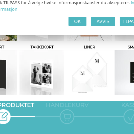
kk TILPASS for å velge hvilke informasjonskapsler du aksepterer.
M
ormasjon
OK
AVVIS
TILP
RT
TAKKEKORT
LINER
SM
 PRODUKTET
HANDLEKURV
KAS