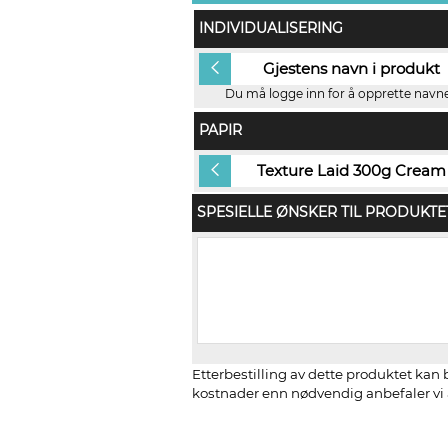
INDIVIDUALISERING
Ingen
Gjestens navn i produkt
Du må logge inn for å opprette navnel
PAPIR
Hvitt, ubestrøket
Texture Laid 300g Cream
SPESIELLE ØNSKER TIL PRODUKTE
Etterbestilling av dette produktet kan b
kostnader enn nødvendig anbefaler vi å