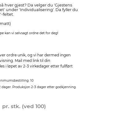
å hver gjest? Da velger du 'Gjestens
et' under 'Individualisering'. Da fyller du
-feltet.
(matt)
e kan vi selvsagt ordne det for deg!
ver ordre unik, og vi har dermed ingen
sning. Mail med link til din
 i løpet av 2-3 virkedager etter fullført
nimumsbestilling: 10
2 dager. Produksjon 2-3 dager etter godkjenning.
0
pr. stk. (ved 100)