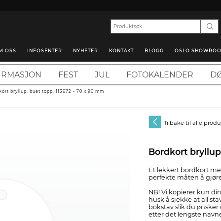
M OSS
INFOSENTER
NYHETER
KONTAKT
BLOGG
OSLO SHOWRO
IRMASJON
FEST
JUL
FOTOKALENDER
DØ
ort bryllup, buet topp, 113672 - 70 x 90 mm
Tilbake til alle prod
Bordkort bryllup
Et lekkert bordkort me
perfekte måten å gjø
NB! Vi kopierer kun din
husk å sjekke at all stav
bokstav slik du ønsker 
etter det lengste navnet