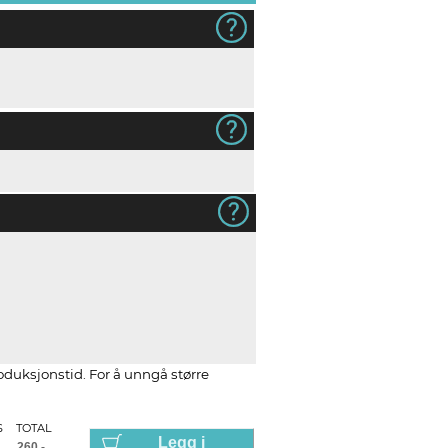
dukt
ream
roduksjonstid. For å unngå større
S
TOTAL
Legg i