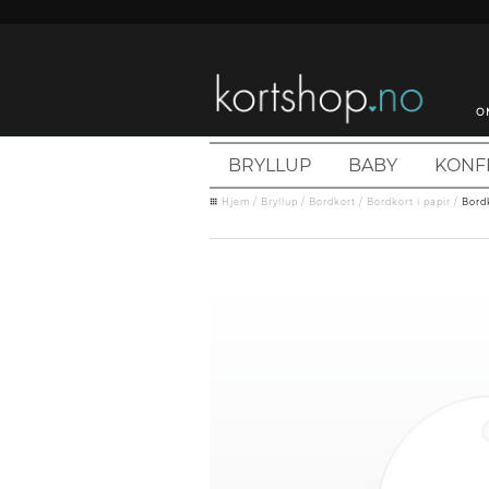
O
BRYLLUP
BABY
KONF
Hjem
/
Bryllup
/
Bordkort
/
Bordkort i papir
/
Bordk