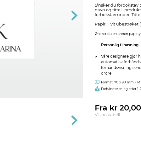
Ønsker du forbokstav p
navn og tittel i produkt
forbokstav under 'Tittel'
Papir: Hvit ubestrøket 
Ønsker du en annen papirtyp
Personlig tilpasning
Våre designere gjør h
automatisk forhåndsvi
forhåndsvisning sendes
ordre
-
Format: 70 x 90 mm
Mi
Forhåndsvisning etter 1-
Fra kr 20,0
Vis pristabell