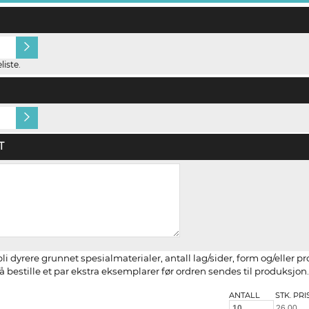
Ingen
Gjestens navn i pro
iste.
Hvitt, ubestrøket
Texture Laid 300g C
T
li dyrere grunnet spesialmaterialer, antall lag/sider, form og/eller p
 bestille et par ekstra eksemplarer før ordren sendes til produksjon.
ANTALL
STK. PRI