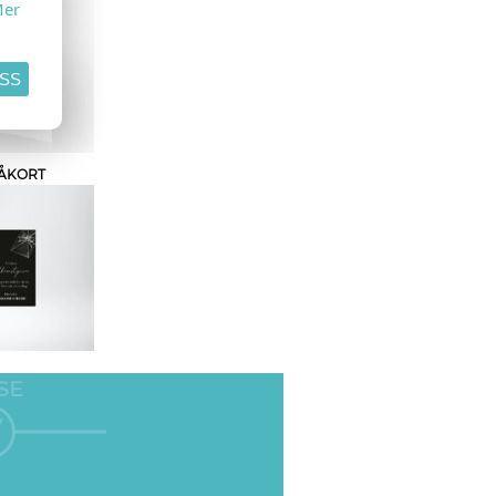
er
ASS
ÅKORT
SE