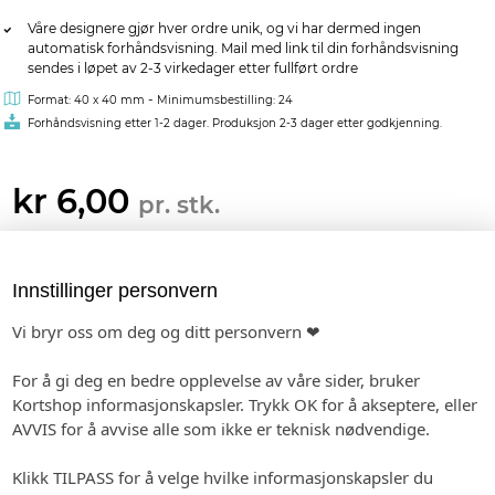
Våre designere gjør hver ordre unik, og vi har dermed ingen
automatisk forhåndsvisning. Mail med link til din forhåndsvisning
sendes i løpet av 2-3 virkedager etter fullført ordre
-
Format: 40 x 40 mm
Minimumsbestilling: 24
Forhåndsvisning etter 1-2 dager. Produksjon 2-3 dager etter godkjenning.
kr 6,00
pr. stk.
MATCHENDE PRODUKTER:
Innstillinger personvern
BORDKORT I PAPIR
INVITASJON
MENY
Vi bryr oss om deg og ditt personvern ❤
For å gi deg en bedre opplevelse av våre sider, bruker
Kortshop informasjonskapsler. Trykk OK for å akseptere, eller
SPESIALHEFTE
GAVELISTE
GJESTEBOK
AVVIS for å avvise alle som ikke er teknisk nødvendige.
Klikk TILPASS for å velge hvilke informasjonskapsler du