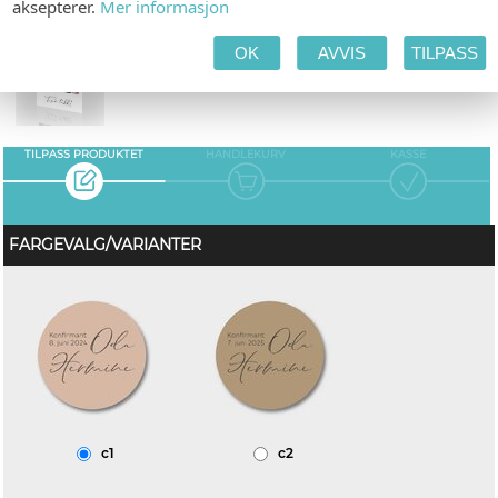
aksepterer.
Mer informasjon
TAKKEKORT
OK
AVVIS
TILPASS
TILPASS PRODUKTET
HANDLEKURV
KASSE
FARGEVALG/VARIANTER
c1
c2