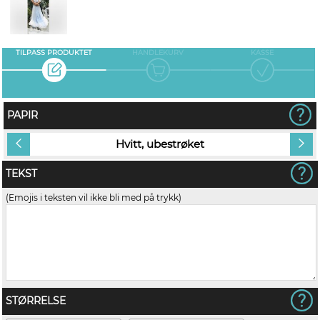
TILPASS PRODUKTET
HANDLEKURV
KASSE
PAPIR
Hvitt, ubestrøket
TEKST
(Emojis i teksten vil ikke bli med på trykk)
STØRRELSE