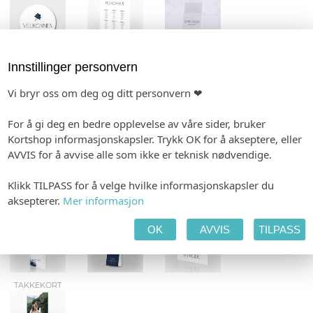
KONFETTIKORT
MENY
VELK.PLAKATER
Innstillinger personvern
Vi bryr oss om deg og ditt personvern ❤
For å gi deg en bedre opplevelse av våre sider, bruker
Kortshop informasjonskapsler. Trykk OK for å akseptere, eller
FLASKEETIKETTER
GAVELISTE
GJESTEBOK
AVVIS for å avvise alle som ikke er teknisk nødvendige.
Klikk TILPASS for å velge hvilke informasjonskapsler du
aksepterer.
Mer informasjon
VIELSEPROGRAM
SPESIALHEFTE
TALEKORT
OK
AVVIS
TILPASS
TAKKEKORT