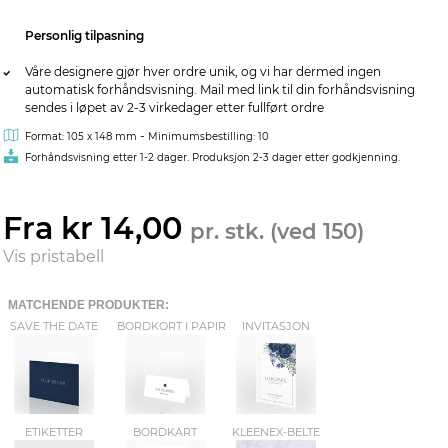
Personlig tilpasning
Våre designere gjør hver ordre unik, og vi har dermed ingen
automatisk forhåndsvisning. Mail med link til din forhåndsvisning
sendes i løpet av 2-3 virkedager etter fullført ordre
-
Format: 105 x 148 mm
Minimumsbestilling: 10
Forhåndsvisning etter 1-2 dager. Produksjon 2-3 dager etter godkjenning.
Fra kr 14,00
pr. stk. (ved 150)
Vis pristabell
MATCHENDE PRODUKTER:
SAVE THE DATE
BORDKORT I PAPIR
INVITASJON
ETIKETTER
BORDKART
KLEENEX-BELTE