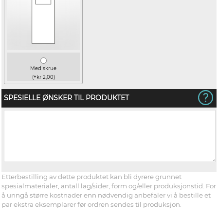
Med skrue
(+kr 2,00)
SPESIELLE ØNSKER TIL PRODUKTET
Etterbestilling av dette produktet kan bli dyrere grunnet
spesialmaterialer, antall lag/sider, form og/eller produksjonstid. For
å unngå større kostnader enn nødvendig anbefaler vi å bestille et
par ekstra eksemplarer før ordren sendes til produksjon.