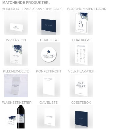
MATCHENDE PRODUKTER:
BORDKORT I PAPIR
SAVE THE DATE
BORDNUMMER I PAPIR
INVITASJON
ETIKETTER
BORDKART
KLEENEX-BELTE
KONFETTIKORT
VELK.PLAKATER
FLASKEETIKETTER
GAVELISTE
GJESTEBOK