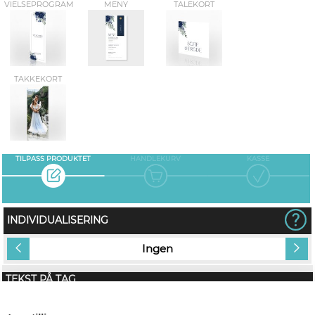
VIELSEPROGRAM
MENY
TALEKORT
TAKKEKORT
TILPASS PRODUKTET
HANDLEKURV
KASSE
INDIVIDUALISERING
Ingen
TEKST PÅ TAG
(Emojis i teksten vil ikke bli med på trykk)