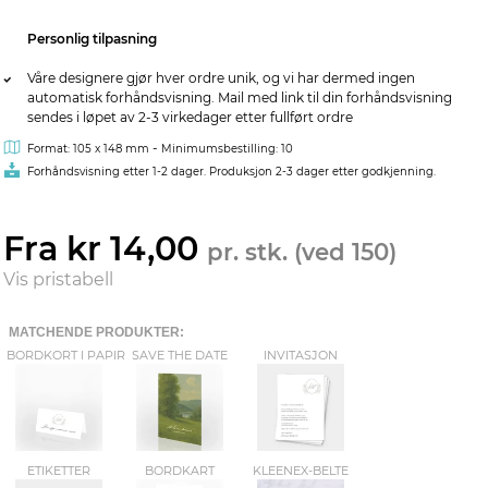
Personlig tilpasning
Våre designere gjør hver ordre unik, og vi har dermed ingen
automatisk forhåndsvisning. Mail med link til din forhåndsvisning
sendes i løpet av 2-3 virkedager etter fullført ordre
-
Format: 105 x 148 mm
Minimumsbestilling: 10
Forhåndsvisning etter 1-2 dager. Produksjon 2-3 dager etter godkjenning.
Fra kr 14,00
pr. stk. (ved 150)
Vis pristabell
MATCHENDE PRODUKTER:
BORDKORT I PAPIR
SAVE THE DATE
INVITASJON
ETIKETTER
BORDKART
KLEENEX-BELTE