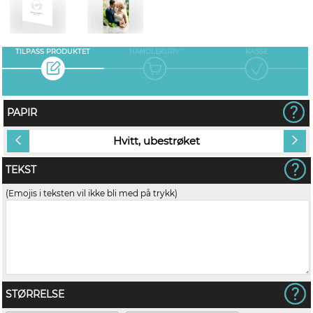
TILPASS PRODUKTET
HANDLEKURV
KASSE
PAPIR
Hvitt, ubestrøket
TEKST
(Emojis i teksten vil ikke bli med på trykk)
STØRRELSE