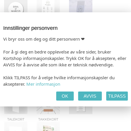
KONFETTIKORT
VELK.PLAKATER
FLASKEETIKETTER
Innstillinger personvern
Vi bryr oss om deg og ditt personvern ❤
For å gi deg en bedre opplevelse av våre sider, bruker
Kortshop informasjonskapsler. Trykk OK for å akseptere, eller
GAVELISTE
GJESTEBOK
LINER
AVVIS for å avvise alle som ikke er teknisk nødvendige.
Klikk TILPASS for å velge hvilke informasjonskapsler du
aksepterer.
Mer informasjon
VIELSEPROGRAM
SMÅ PLAKATER
MENY
OK
AVVIS
TILPASS
TALEKORT
TAKKEKORT