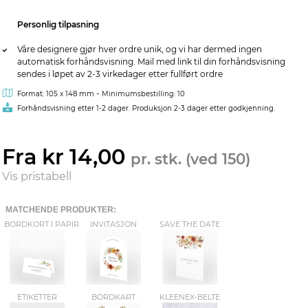
Personlig tilpasning
Våre designere gjør hver ordre unik, og vi har dermed ingen
automatisk forhåndsvisning. Mail med link til din forhåndsvisning
sendes i løpet av 2-3 virkedager etter fullført ordre
-
Format: 105 x 148 mm
Minimumsbestilling: 10
Forhåndsvisning etter 1-2 dager. Produksjon 2-3 dager etter godkjenning.
Fra kr 14,00
pr. stk. (ved 150)
Vis pristabell
MATCHENDE PRODUKTER:
BORDKORT I PAPIR
INVITASJON
SAVE THE DATE
ETIKETTER
BORDKART
KLEENEX-BELTE