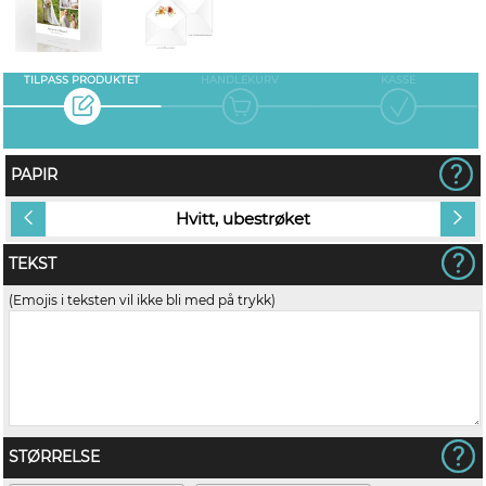
TILPASS PRODUKTET
HANDLEKURV
KASSE
PAPIR
Hvitt, ubestrøket
TEKST
(Emojis i teksten vil ikke bli med på trykk)
STØRRELSE