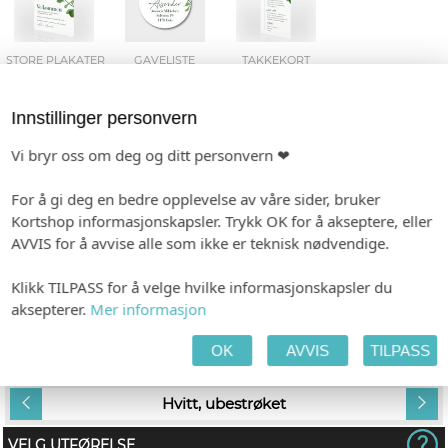
STORE PLAKATER
GAVELISTE
TAKKEKORT
Innstillinger personvern
Vi bryr oss om deg og ditt personvern ❤
TILPASS PRODUKTET
HANDLEKURV
KASSE
For å gi deg en bedre opplevelse av våre sider, bruker
Kortshop informasjonskapsler. Trykk OK for å akseptere, eller
AVVIS for å avvise alle som ikke er teknisk nødvendige.
INDIVIDUALISERING
Klikk TILPASS for å velge hvilke informasjonskapsler du
Gjestens navn i produkt
aksepterer.
Mer informasjon
Du må logge inn for å opprette navneliste.
OK
AVVIS
TILPASS
PAPIR
Hvitt, ubestrøket
VELG UTFØRELSE