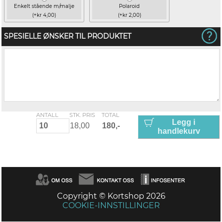
Enkelt stående m/malje
Polaroid
(+kr 4,00)
(+kr 2,00)
SPESIELLE ØNSKER TIL PRODUKTET
ANTALL
STK. PRIS
TOTAL
Legg i
handlekurv
Copyright © Kortshop 2026
COOKIE-INNSTILLINGER