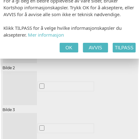
For å gi deg en bedre opplevelse av våre sider, bruker
Kortshop informasjonskapsler. Trykk OK for å akseptere, eller
AVVIS for å avvise alle som ikke er teknisk nødvendige.
Bilde 1
Klikk TILPASS for å velge hvilke informasjonskapsler du
aksepterer.
Mer informasjon
OK
AVVIS
TILPASS
Bilde 2
Bilde 3