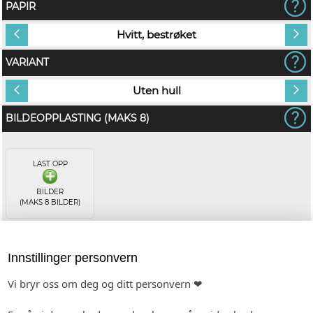
PAPIR
Hvitt, bestrøket
VARIANT
Uten hull
BILDEOPPLASTING (MAKS 8)
LAST OPP
BILDER
(MAKS 8 BILDER)
BILDEOPPLASTING
Innstillinger personvern
Vi bryr oss om deg og ditt personvern ❤
Opplastede bilder plasseres etter følgende merking: