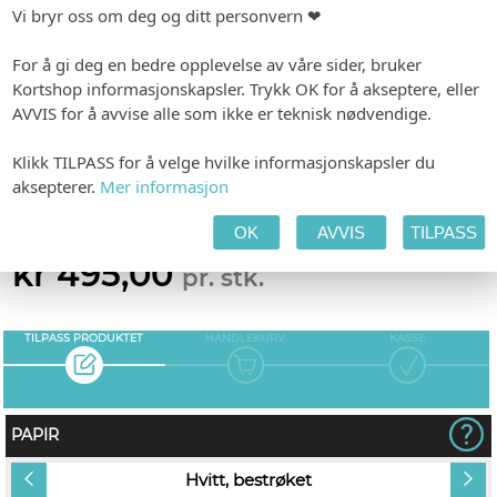
Vi bryr oss om deg og ditt personvern ❤
uavhengig av rekkefølge vi setter opp bildene på.
Personlig tilpasning
For å gi deg en bedre opplevelse av våre sider, bruker
Kortshop informasjonskapsler. Trykk OK for å akseptere, eller
Våre designere gjør hver ordre unik, og vi har dermed ingen
AVVIS for å avvise alle som ikke er teknisk nødvendige.
automatisk forhåndsvisning. Mail med link til din forhåndsvisning
sendes i løpet av 2-3 virkedager etter fullført ordre
Klikk TILPASS for å velge hvilke informasjonskapsler du
-
Format: 145 x 145 mm
aksepterer.
Mer informasjon
Forhåndsvisning etter 1-2 dager. Produksjon 2-3 dager etter godkjenning.
OK
AVVIS
TILPASS
kr 495,00
pr. stk.
TILPASS PRODUKTET
HANDLEKURV
KASSE
PAPIR
Hvitt, bestrøket