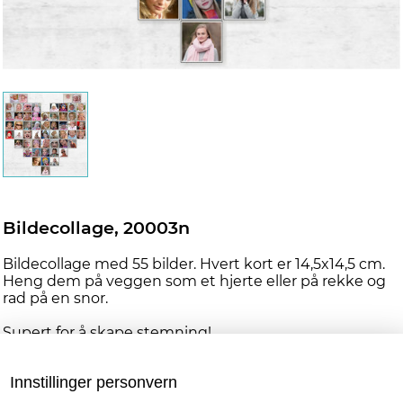
Bildecollage, 20003n
Bildecollage med 55 bilder. Hvert kort er 14,5x14,5 cm.
Heng dem på veggen som et hjerte eller på rekke og
rad på en snor.
Supert for å skape stemning!
Vi legger ved en mal, slik at du enkelt kan se hvordan
Innstillinger personvern
bildene bør henges for rett form. Når du henger opp
står du helt fritt til å endre rekkefølgen på hvert bilde,