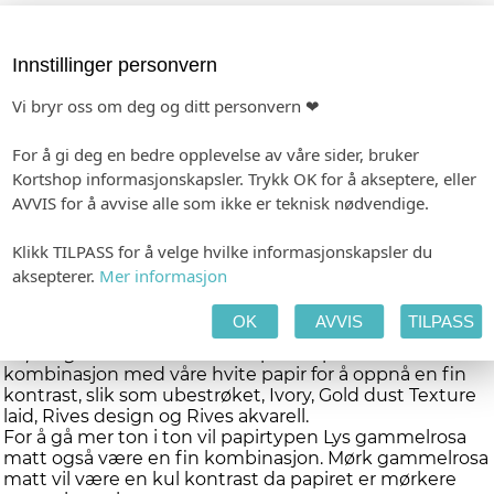
Kan også lages med smelteskje
Stengene kan også klippes opp om du foretrekker å
bruke smelteskje. Da anbefaler vi å klippe stengene
Innstillinger personvern
ned til ca 1,5-2 cm. Prøv deg frem med et par stykker
for å finne den optimale størrelsen og blir de første for
Vi bryr oss om deg og ditt personvern ❤
store eller for små kan du smelte seglet på nytt og
gjøre det om igjen.
For å gi deg en bedre opplevelse av våre sider, bruker
Kortshop informasjonskapsler. Trykk OK for å akseptere, eller
Produktinformasjon
AVVIS for å avvise alle som ikke er teknisk nødvendige.
Farge: Lys rosa
Passer til limpistol med 11 mm åpning
Hver pakke inneholder 4 vokspinner og du får ca. 8–10
Klikk TILPASS for å velge hvilke informasjonskapsler du
vokssegl per pinne, avhengig av hvor mye voks du
aksepterer.
Mer informasjon
bruker per segl.
OK
AVVIS
TILPASS
Perfekt match
Papir og konvolutter:
Voksen passer perfekt i
kombinasjon med våre hvite papir for å oppnå en fin
kontrast, slik som ubestrøket, Ivory, Gold dust Texture
laid, Rives design og Rives akvarell.
For å gå mer ton i ton vil papirtypen Lys gammelrosa
matt også være en fin kombinasjon. Mørk gammelrosa
matt vil være en kul kontrast da papiret er mørkere