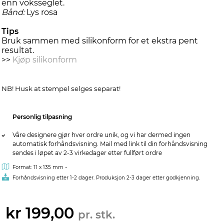
enn voksseglet.
Bånd:
Lys rosa
Tips
Bruk sammen med silikonform for et ekstra pent
resultat.
>>
Kjøp silikonform
NB! Husk at stempel selges separat!
Personlig tilpasning
Våre designere gjør hver ordre unik, og vi har dermed ingen
automatisk forhåndsvisning. Mail med link til din forhåndsvisning
sendes i løpet av 2-3 virkedager etter fullført ordre
-
Format: 11 x 135 mm
Forhåndsvisning etter 1-2 dager. Produksjon 2-3 dager etter godkjenning.
kr 199,00
pr. stk.