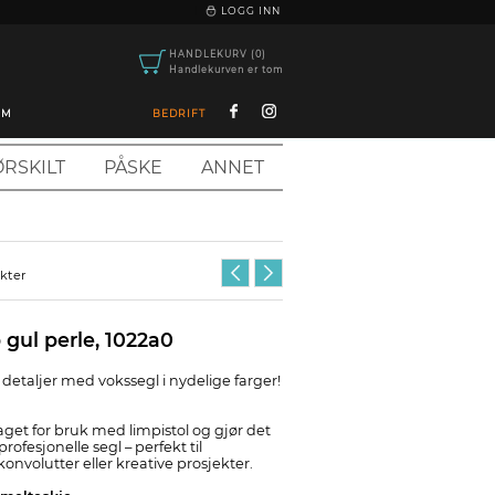
|
LOGG INN
HANDLEKURV (0)
Handlekurven er tom
OM
BEDRIFT
RSKILT
PÅSKE
ANNET
ukter
 gul perle, 1022a0
detaljer med vokssegl i nydelige farger!
aget for bruk med limpistol og gjør det
rofesjonelle segl – perfekt til
konvolutter eller kreative prosjekter.