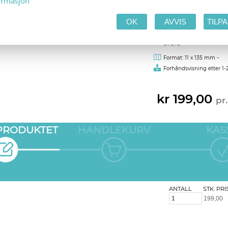
ormasjon
Våre designere gjør h
OK
AVVIS
TILP
automatisk forhåndsvi
forhåndsvisning sendes
ordre
-
Format: 11 x 135 mm
Forhåndsvisning etter 1-
kr 199,00
pr.
 PRODUKTET
HANDLEKURV
KAS
ANTALL
STK. PRI