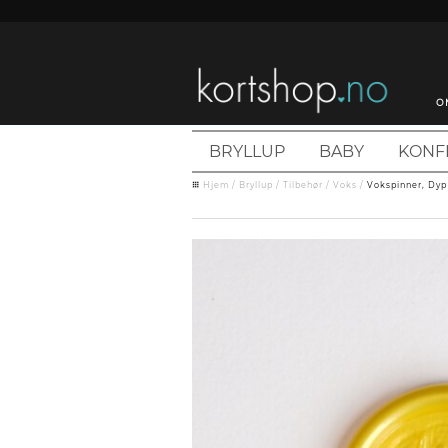
O
BRYLLUP
BABY
KONF
Hjem
/
Bryllup
/
Tilbehør
/
Voks
/
Vokspinner, Dyp 