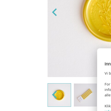
Inn
Vi 
For
inf
all
Kli