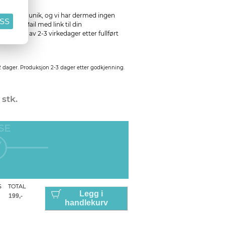
ver ordre unik, og vi har dermed ingen
ASS
sning. Mail med link til din
 i løpet av 2-3 virkedager etter fullført
2 dager. Produksjon 2-3 dager etter godkjenning.
 stk.
SE
S
TOTAL
Legg i
handlekurv