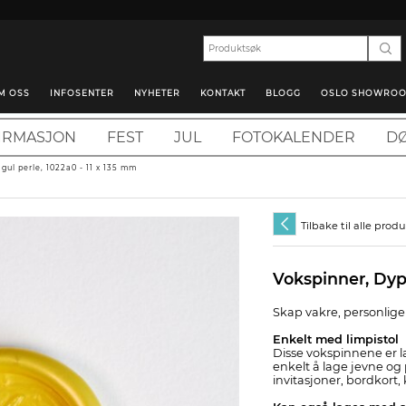
M OSS
INFOSENTER
NYHETER
KONTAKT
BLOGG
OSLO SHOWRO
IRMASJON
FEST
JUL
FOTOKALENDER
DØ
gul perle, 1022a0 - 11 x 135 mm
Tilbake til alle prod
Vokspinner, Dyp
Skap vakre, personlige 
Enkelt med limpistol
Disse vokspinnene er l
enkelt å lage jevne og p
invitasjoner, bordkort, 