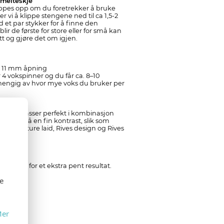
melteskje
ppes opp om du foretrekker å bruke
r vi å klippe stengene ned til ca 1,5-2
et par stykker for å finne den
lir de første for store eller for små kan
tt og gjøre det om igjen.
ed 11 mm åpning
4 vokspinner og du får ca. 8–10
vhengig av hvor mye voks du bruker per
oksen passer perfekt i kombinasjon
r å oppnå en fin kontrast, slik som
 dust Texture laid, Rives design og Rives
nform for et ekstra pent resultat.
se
separat!
er