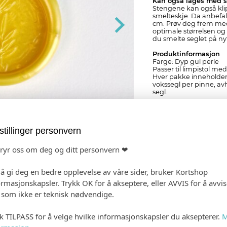
Kan også lages med s
Stengene kan også kli
smelteskje. Da anbefale
cm. Prøv deg frem med 
optimale størrelsen og b
du smelte seglet på ny
Produktinformasjon
Farge: Dyp gul perle
Passer til limpistol m
Hver pakke inneholder 
vokssegl per pinne, a
segl.
Perfekt match
Papir og konvolutter:
V
med våre hvite papir fo
stillinger personvern
ubestrøket, Ivory, Gold
akvarell.
Bånd:
Hvit og Ivory
bryr oss om deg og ditt personvern ❤
Tips
Bruk sammen med siliko
 å gi deg en bedre opplevelse av våre sider, bruker Kortshop
>>
Kjøp silikonform
ormasjonskapsler. Trykk OK for å akseptere, eller AVVIS for å avvi
e som ikke er teknisk nødvendige.
NB! Husk at stempel selges 
kk TILPASS for å velge hvilke informasjonskapsler du aksepterer.
M
Personlig tilpasning