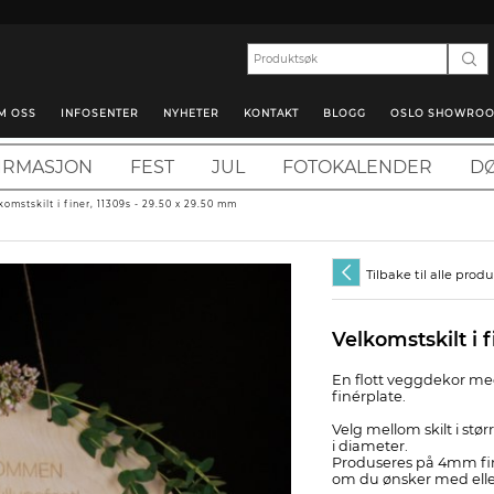
M OSS
INFOSENTER
NYHETER
KONTAKT
BLOGG
OSLO SHOWRO
IRMASJON
FEST
JUL
FOTOKALENDER
DØ
komstskilt i finer, 11309s - 29.50 x 29.50 mm
Tilbake til alle prod
Velkomstskilt i f
En flott veggdekor me
finérplate.
Velg mellom skilt i stør
i diameter.
Produseres på 4mm fin
om du ønsker med elle