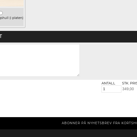
hull (i platen)
T
ANTALL
STK. PRI
ABONNER PÅ NYHETSBREV FRA KORTSH