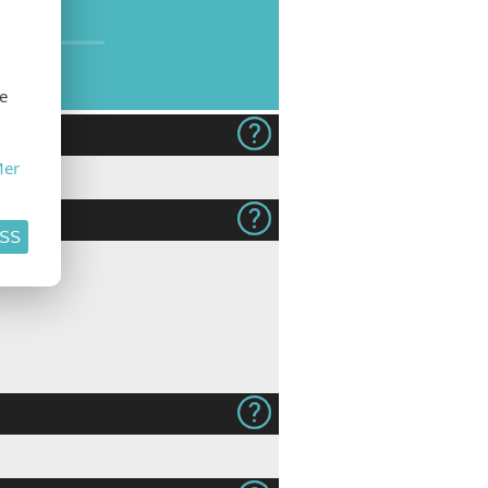
SE
se
er
ASS