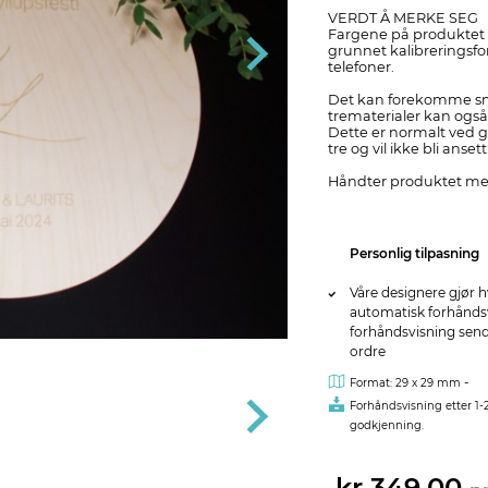
VERDT Å MERKE SEG
Fargene på produktet k
grunnet kalibreringsf
telefoner.
Det kan forekomme sm
trematerialer kan også 
Dette er normalt ved g
tre og vil ikke bli anse
Håndter produktet med
Personlig tilpasning
Våre designere gjør h
automatisk forhåndsvi
forhåndsvisning sendes
ordre
-
Format: 29 x 29 mm
Forhåndsvisning etter 1-
godkjenning.
kr 349,00