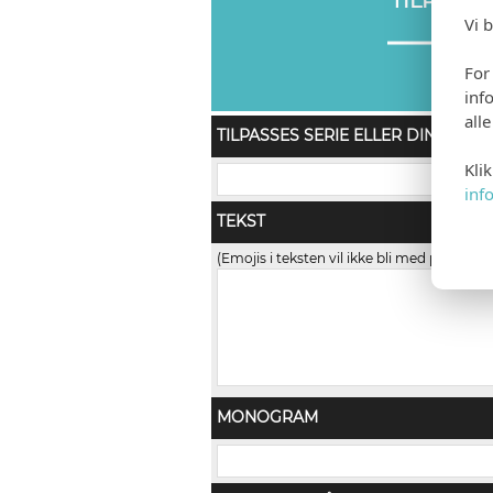
TILPASS
Vi 
For
inf
all
TILPASSES SERIE ELLER DIN ORDR
Kli
inf
TEKST
(Emojis i teksten vil ikke bli med på trykk)
MONOGRAM