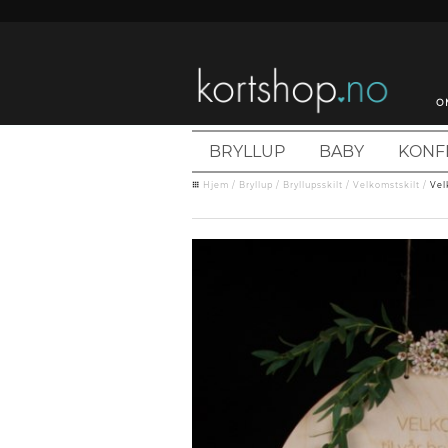
O
BRYLLUP
BABY
KONF
Hjem
/
Bryllup
/
Bryllupsskilt
/
Velkomstskilt
/
Vel