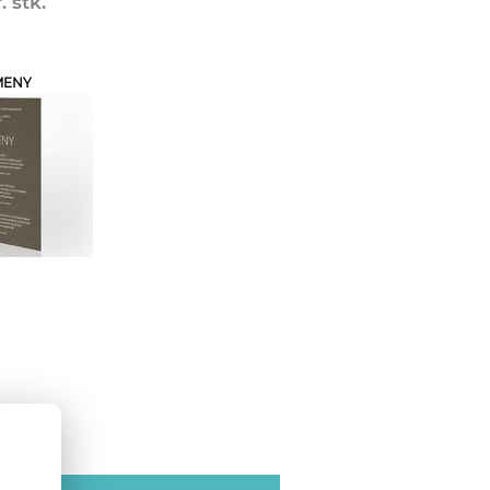
. stk.
MENY