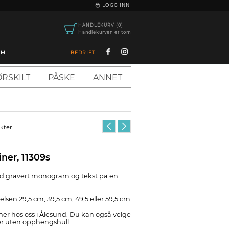
|
LOGG INN
HANDLEKURV (0)
Handlekurven er tom
OM
BEDRIFT
RSKILT
PÅSKE
ANNET
ukter
iner, 11309s
d gravert monogram og tekst på en
relsen 29,5 cm, 39,5 cm, 49,5 eller 59,5 cm
er hos oss i Ålesund. Du kan også velge
r uten opphengshull.