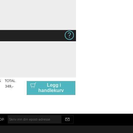
S
TOTAL
Legg i
handlekurv
OP