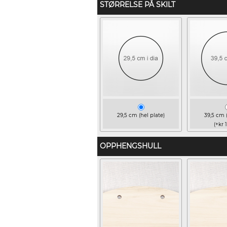
STØRRELSE PÅ SKILT
29,5 cm (hel plate)
39,5 cm (
(+kr 
OPPHENGSHULL