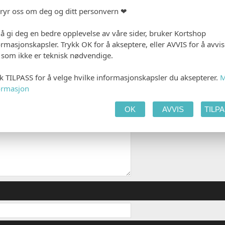
 PRODUKTET
HANDLEKURV
KAS
bryr oss om deg og ditt personvern ❤
 å gi deg en bedre opplevelse av våre sider, bruker Kortshop
ormasjonskapsler. Trykk OK for å akseptere, eller AVVIS for å avvi
e som ikke er teknisk nødvendige.
E
kk TILPASS for å velge hvilke informasjonskapsler du aksepterer.
M
ormasjon
OK
AVVIS
TILP