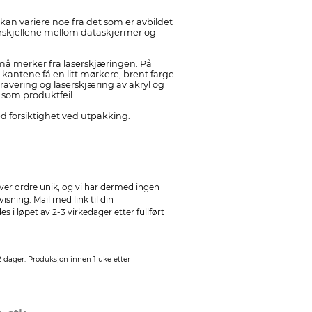
an variere noe fra det som er avbildet
orskjellene mellom dataskjermer og
å merker fra laserskjæringen. På
kantene få en litt mørkere, brent farge.
ravering og laserskjæring av akryl og
tt som produktfeil.
 forsiktighet ved utpakking.
ver ordre unik, og vi har dermed ingen
sning. Mail med link til din
 i løpet av 2-3 virkedager etter fullført
2 dager. Produksjon innen 1 uke etter