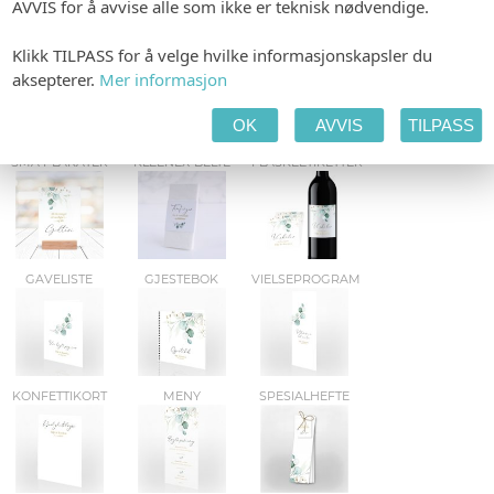
AVVIS for å avvise alle som ikke er teknisk nødvendige.
INVITASJON
ETIKETTER
BORDKART
Klikk TILPASS for å velge hvilke informasjonskapsler du
aksepterer.
Mer informasjon
OK
AVVIS
TILPASS
SMÅ PLAKATER
KLEENEX-BELTE
FLASKEETIKETTER
GAVELISTE
GJESTEBOK
VIELSEPROGRAM
KONFETTIKORT
MENY
SPESIALHEFTE