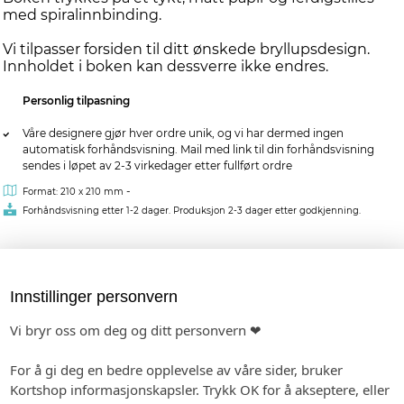
med spiralinnbinding.
Vi tilpasser forsiden til ditt ønskede bryllupsdesign.
Innholdet i boken kan dessverre ikke endres.
Personlig tilpasning
Våre designere gjør hver ordre unik, og vi har dermed ingen
automatisk forhåndsvisning. Mail med link til din forhåndsvisning
sendes i løpet av 2-3 virkedager etter fullført ordre
-
Format: 210 x 210 mm
Forhåndsvisning etter 1-2 dager. Produksjon 2-3 dager etter godkjenning.
kr 299,00
pr. stk.
Innstillinger personvern
MATCHENDE PRODUKTER:
Vi bryr oss om deg og ditt personvern ❤
BORDKORT I PAPIR
BORDNUMMER I PAPIR
SAVE THE DATE
For å gi deg en bedre opplevelse av våre sider, bruker
Kortshop informasjonskapsler. Trykk OK for å akseptere, eller