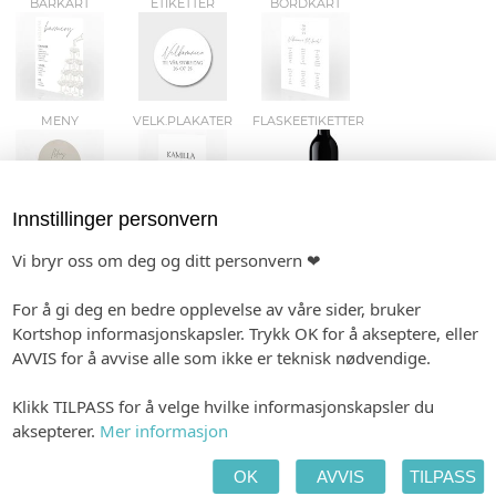
BARKART
ETIKETTER
BORDKART
MENY
VELK.PLAKATER
FLASKEETIKETTER
Innstillinger personvern
GAVELISTE
GJESTEBOK
KAKETOPPER
Vi bryr oss om deg og ditt personvern ❤
For å gi deg en bedre opplevelse av våre sider, bruker
Kortshop informasjonskapsler. Trykk OK for å akseptere, eller
AVVIS for å avvise alle som ikke er teknisk nødvendige.
VIELSEPROGRAM
KLEENEX-BELTE
SMÅ PLAKATER
Klikk TILPASS for å velge hvilke informasjonskapsler du
aksepterer.
Mer informasjon
KONFETTIKORT
SPESIALHEFTE
TAKKEKORT
OK
AVVIS
TILPASS