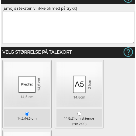
(Emojis i teksten vil ikke bli med på trykk)
VELG STØRRELSE PÅ TALEKORT
14,5x14,5 cm
14,8x21 cm stående
(+kr 2,00)