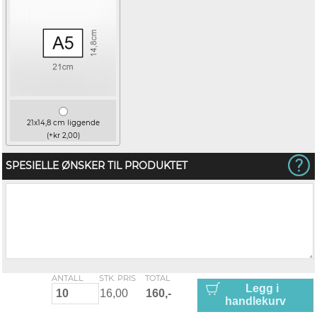
21x14,8 cm liggende
(+kr 2,00)
SPESIELLE ØNSKER TIL PRODUKTET
ANTALL
STK. PRIS
TOTAL
Legg i
handlekurv