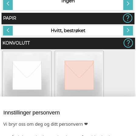
vn på
Ingen
PAPIR
Hvitt, bestrøket
KONVOLUTT
Hvit (kvadratisk)
Lys rosa (kvadratisk)
Innstillinger personvern
(+kr 6,00)
Vi bryr oss om deg og ditt personvern ❤