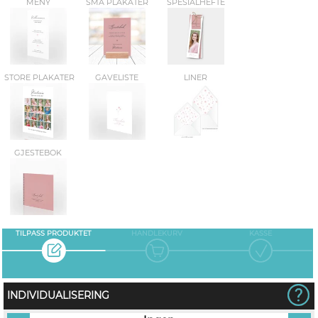
MENY
SMÅ PLAKATER
SPESIALHEFTE
STORE PLAKATER
GAVELISTE
LINER
GJESTEBOK
TILPASS PRODUKTET
HANDLEKURV
KASSE
INDIVIDUALISERING