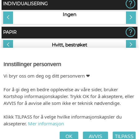
INDIVIDUALISERING
vn på
Ingen
PAPIR
Hvitt, bestrøket
KONVOLUTT
Innstillinger personvern
Vi bryr oss om deg og ditt personvern ❤
For å gi deg en bedre opplevelse av våre sider, bruker
Kortshop informasjonskapsler. Trykk OK for å akseptere, eller
AVVIS for å avvise alle som ikke er teknisk nødvendige.
Klikk TILPASS for å velge hvilke informasjonskapsler du
aksepterer.
Mer informasjon
Hvit (kvadratisk)
Gold Dust (kvadratisk)
(+kr 8,00)
OK
AVVIS
TILPASS