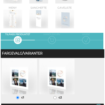
MENY
SANGHEFTE
GAVELISTE
TILPASS PRODUKTET
HANDLEKURV
KASSE
FARGEVALG/VARIANTER
c1
c2