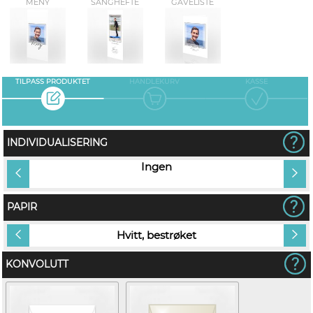
MENY
SANGHEFTE
GAVELISTE
TILPASS PRODUKTET
HANDLEKURV
KASSE
INDIVIDUALISERING
vn på
Ingen
PAPIR
Hvitt, bestrøket
KONVOLUTT