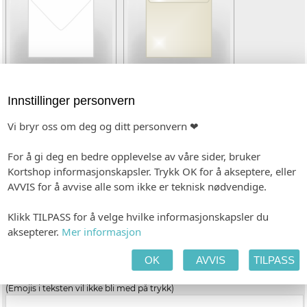
Innstillinger personvern
Hvit (kvadratisk)
Gold Dust (kvadratisk)
(+kr 8,00)
Vi bryr oss om deg og ditt personvern ❤
TEKST SIDE 1
For å gi deg en bedre opplevelse av våre sider, bruker
(Emojis i teksten vil ikke bli med på trykk)
Kortshop informasjonskapsler. Trykk OK for å akseptere, eller
AVVIS for å avvise alle som ikke er teknisk nødvendige.
Klikk TILPASS for å velge hvilke informasjonskapsler du
aksepterer.
Mer informasjon
OK
AVVIS
TILPASS
TEKST SIDE 2
(Emojis i teksten vil ikke bli med på trykk)