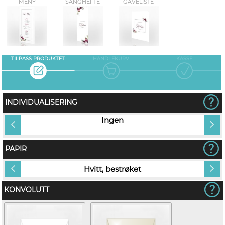
MENY
SANGHEFTE
GAVELISTE
TILPASS PRODUKTET
HANDLEKURV
KASSE
INDIVIDUALISERING
vn på
Ingen
PAPIR
Hvitt, bestrøket
KONVOLUTT