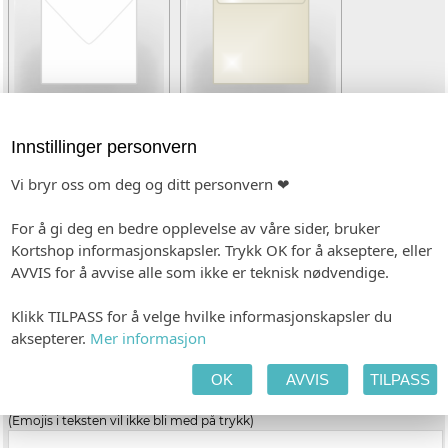
Innstillinger personvern
Hvit (kvadratisk)
Gold Dust (kvadratisk)
(+kr 8,00)
Vi bryr oss om deg og ditt personvern ❤
TEKST SIDE 1
For å gi deg en bedre opplevelse av våre sider, bruker
(Emojis i teksten vil ikke bli med på trykk)
Kortshop informasjonskapsler. Trykk OK for å akseptere, eller
AVVIS for å avvise alle som ikke er teknisk nødvendige.
Klikk TILPASS for å velge hvilke informasjonskapsler du
aksepterer.
Mer informasjon
OK
AVVIS
TILPASS
TEKST SIDE 2
(Emojis i teksten vil ikke bli med på trykk)