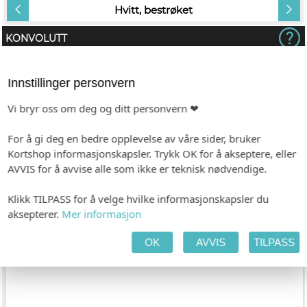
Hvitt, bestrøket
KONVOLUTT
Innstillinger personvern
Vi bryr oss om deg og ditt personvern ❤
For å gi deg en bedre opplevelse av våre sider, bruker
Kortshop informasjonskapsler. Trykk OK for å akseptere, eller
AVVIS for å avvise alle som ikke er teknisk nødvendige.
Hvit (avlang)
Gold Dust (avlang)
Klikk TILPASS for å velge hvilke informasjonskapsler du
(+kr 8,00)
aksepterer.
Mer informasjon
TEKST SIDE 1
OK
AVVIS
TILPASS
(Emojis i teksten vil ikke bli med på trykk)