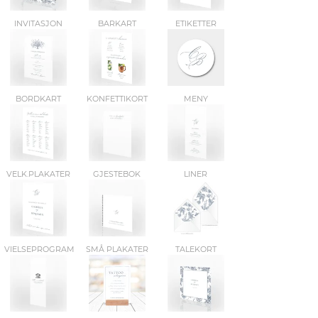
INVITASJON
BARKART
ETIKETTER
BORDKART
KONFETTIKORT
MENY
VELK.PLAKATER
GJESTEBOK
LINER
VIELSEPROGRAM
SMÅ PLAKATER
TALEKORT