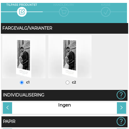
TILPASS PRODUKTET
HANDLEKURV
KASSE
FARGEVALG/VARIANTER
c1
c2
INDIVIDUALISERING
vn på
Ingen
PAPIR