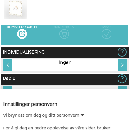
TILPASS PRODUKTET
HANDLEKURV
KASSE
INDIVIDUALISERING
vn på
Ingen
PAPIR
Hvitt, bestrøket
KONVOLUTT
Innstillinger personvern
Vi bryr oss om deg og ditt personvern ❤
For å gi deg en bedre opplevelse av våre sider, bruker