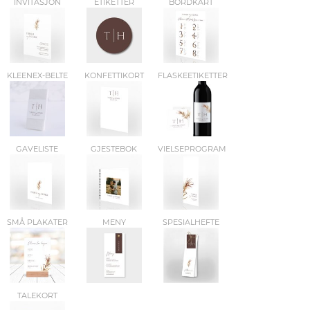
INVITASJON
ETIKETTER
BORDKART
KLEENEX-BELTE
KONFETTIKORT
FLASKEETIKETTER
GAVELISTE
GJESTEBOK
VIELSEPROGRAM
SMÅ PLAKATER
MENY
SPESIALHEFTE
TALEKORT