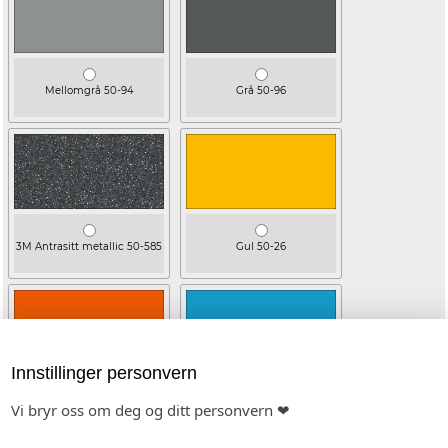
Mellomgrå 50-94
Grå 50-96
3M Antrasitt metallic 50-585
Gul 50-26
Innstillinger personvern
Orange 50-34
Blå 50-82
Vi bryr oss om deg og ditt personvern ❤