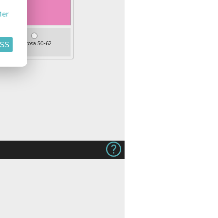
er
Lys rosa 50-62
ASS