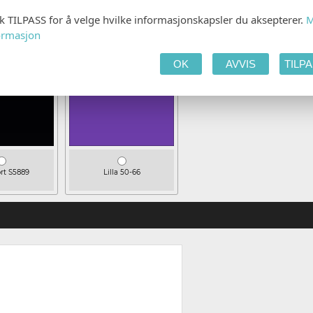
kk TILPASS for å velge hvilke informasjonskapsler du aksepterer.
M
ormasjon
nn 80-449
Lys grønn 50-72
Turkis 50-79
OK
AVVIS
TILP
rt S5889
Lilla 50-66