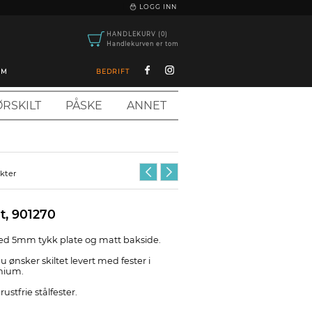
|
LOGG INN
HANDLEKURV (0)
Handlekurven er tom
OM
BEDRIFT
RSKILT
PÅSKE
ANNET
ukter
t, 901270
 med 5mm tykk plate og matt bakside.
u ønsker skiltet levert med fester i
inium.
rustfrie stålfester.