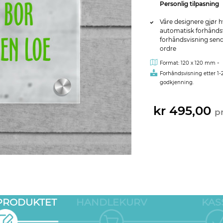
Personlig tilpasning
Våre designere gjør h
automatisk forhåndsvi
forhåndsvisning sendes
ordre
-
Format: 120 x 120 mm
Forhåndsvisning etter 1-
godkjenning.
kr 495,00
pr
 PRODUKTET
HANDLEKURV
KAS