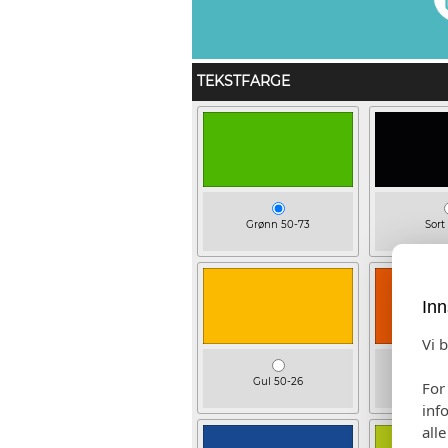
TEKSTFARGE
Grønn 50-73
Sort
Inn
Vi 
Gul 50-26
Orang
For
inf
all