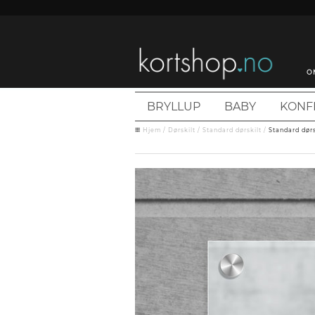
O
BRYLLUP
BABY
KONF
Hjem
/
Dørskilt
/
Standard dørskilt
/
Standard dørs