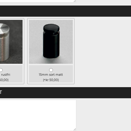
rustfri
15mm sort matt
50,00)
(+kr 50,00)
T