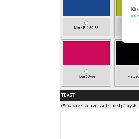
Kli
inf
Mørk Blå 50-88
Limegrø
Rosa 50-64
Matt so
TEKST
(Emojis i teksten vil ikke bli med på trykk)