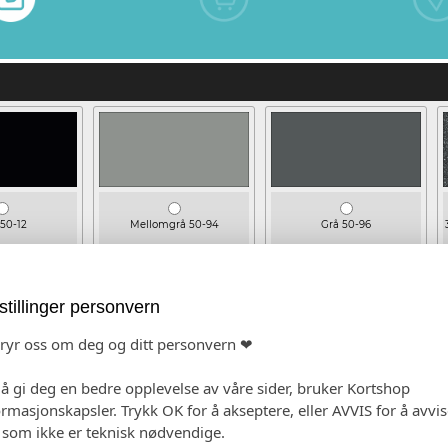
 50-12
Mellomgrå 50-94
Grå 50-96
stillinger personvern
bryr oss om deg og ditt personvern ❤
e 50-34
Rød 50-48
Blå 50-82
 å gi deg en bedre opplevelse av våre sider, bruker Kortshop
ormasjonskapsler. Trykk OK for å akseptere, eller AVVIS for å avvi
e som ikke er teknisk nødvendige.