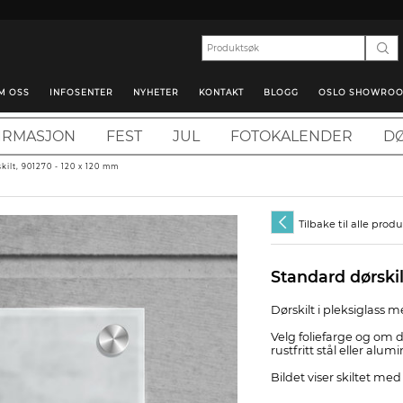
M OSS
INFOSENTER
NYHETER
KONTAKT
BLOGG
OSLO SHOWRO
IRMASJON
FEST
JUL
FOTOKALENDER
DØ
kilt, 901270 - 120 x 120 mm
Tilbake til alle prod
Standard dørskil
Dørskilt i pleksiglass
Velg foliefarge og om d
rustfritt stål eller alum
Bildet viser skiltet med 