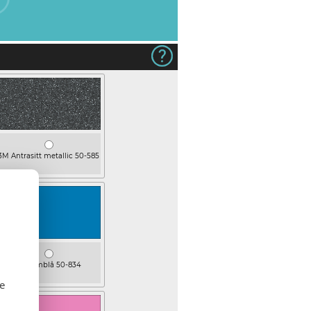
3M Antrasitt metallic 50-585
Mellomblå 50-834
se