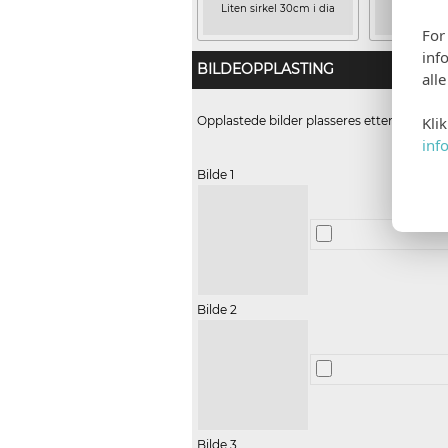
Liten sirkel 30cm i dia
Stor sirke
(+kr 
For
inf
BILDEOPPLASTING
all
Opplastede bilder plasseres etter følgend
Kli
inf
Bilde 1
Bilde 2
Bilde 3