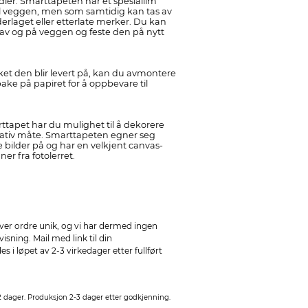
ler. Smarttapeten har et spesiallim
til veggen, men som samtidig kan tas av
erlaget eller etterlate merker. Du kan
av og på veggen og feste den på nytt
ket den blir levert på, kan du avmontere
bake på papiret for å oppbevare til
tapet har du mulighet til å dekorere
ativ måte. Smarttapeten egner seg
e bilder på og har en velkjent canvas-
ner fra fotolerret.
ver ordre unik, og vi har dermed ingen
sning. Mail med link til din
 i løpet av 2-3 virkedager etter fullført
2 dager. Produksjon 2-3 dager etter godkjenning.