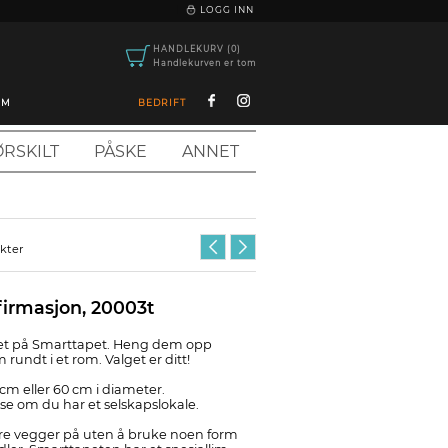
|
LOGG INN
HANDLEKURV (0)
Handlekurven er tom
OM
BEDRIFT
RSKILT
PÅSKE
ANNET
ukter
irmasjon, 20003t
kket på Smarttapet. Heng dem opp
undt i et rom. Valget er ditt!
0cm eller 60 cm i diameter.
else om du har et selskapslokale.
ere vegger på uten å bruke noen form