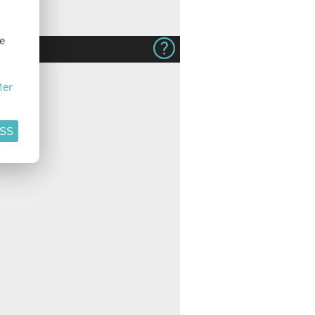
se
er
ASS