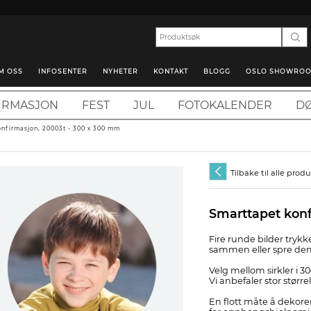
M OSS
INFOSENTER
NYHETER
KONTAKT
BLOGG
OSLO SHOWRO
IRMASJON
FEST
JUL
FOTOKALENDER
DØ
onfirmasjon, 20003t - 300 x 300 mm
Tilbake til alle prod
Smarttapet konf
Fire runde bilder try
sammen eller spre dem r
Velg mellom sirkler i 3
Vi anbefaler stor størr
En flott måte å dekor