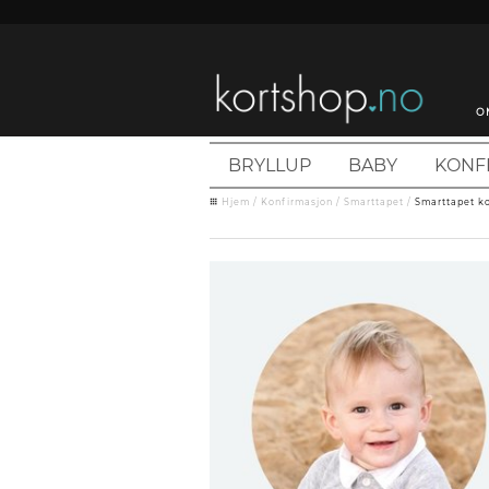
O
BRYLLUP
BABY
KONF
Hjem
/
Konfirmasjon
/
Smarttapet
/
Smarttapet k