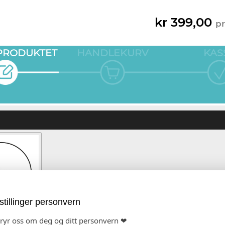
kr 399,00
pr
 PRODUKTET
HANDLEKURV
KAS
stillinger personvern
bryr oss om deg og ditt personvern ❤