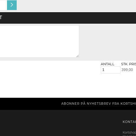
Arlon 4200 tapet, canvas
T
ANTALL
STK. PRI
ABONNER PÅ NYHETSBREV FRA KORTSH
KONTA
Kortsho