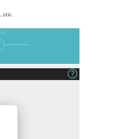
. stk.
SE