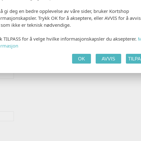
l 60cm i dia
799,00)
 å gi deg en bedre opplevelse av våre sider, bruker Kortshop
ormasjonskapsler. Trykk OK for å akseptere, eller AVVIS for å avvi
e som ikke er teknisk nødvendige.
e merking:
kk TILPASS for å velge hvilke informasjonskapsler du aksepterer.
M
ormasjon
OK
AVVIS
TILP