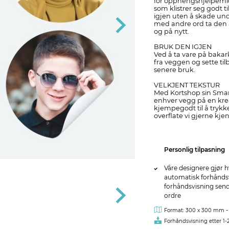
for opphengshjelpemid
som klistrer seg godt 
igjen uten å skade und
med andre ord ta den 
og på nytt.
BRUK DEN IGJEN
Ved å ta vare på bakar
fra veggen og sette til
senere bruk.
VELKJENT TEKSTUR
Med Kortshop sin Smart
enhver vegg på en kre
kjempegodt til å trykk
overflate vi gjerne kjen
Personlig tilpasning
Våre designere gjør h
automatisk forhåndsvi
forhåndsvisning sendes
ordre
-
Format: 300 x 300 mm
Forhåndsvisning etter 1-