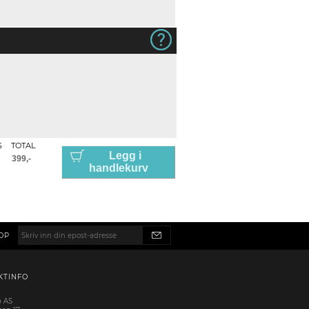
S
TOTAL
Legg i
handlekurv
OP
KTINFO
p AS