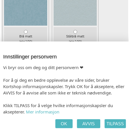
Blå matt
Stålblå matt
(+kr 1,00)
(+kr 1,00)
Innstillinger personvern
Vi bryr oss om deg og ditt personvern ❤
For å gi deg en bedre opplevelse av våre sider, bruker
Kortshop informasjonskapsler. Trykk OK for å akseptere, eller
AVVIS for å avvise alle som ikke er teknisk nødvendige.
Eucalyptus matt
Kald grå matt
Klikk TILPASS for å velge hvilke informasjonskapsler du
(+kr 1,00)
(+kr 1,00)
aksepterer.
Mer informasjon
OK
AVVIS
TILPASS