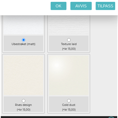
OK
AVVIS
TILPASS
Ubestrøket (matt)
Texture laid
(+kr 15,00)
Rives design
Gold dust
(+kr 15,00)
(+kr 15,00)