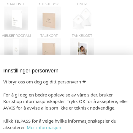
GAVELISTE
GJESTEBOK
LINER
VIELSEPROGRAM
TALEKORT
TAKKEKORT
Innstillinger personvern
TILPASS PRODUKTET
HANDLEKURV
KASSE
Vi bryr oss om deg og ditt personvern ❤
For å gi deg en bedre opplevelse av våre sider, bruker
TILPASSES SERIE ELLER DIN ORDRE
Kortshop informasjonskapsler. Trykk OK for å akseptere, eller
AVVIS for å avvise alle som ikke er teknisk nødvendige.
VELG ØNSKET PAPIR
Klikk TILPASS for å velge hvilke informasjonskapsler du
aksepterer.
Mer informasjon