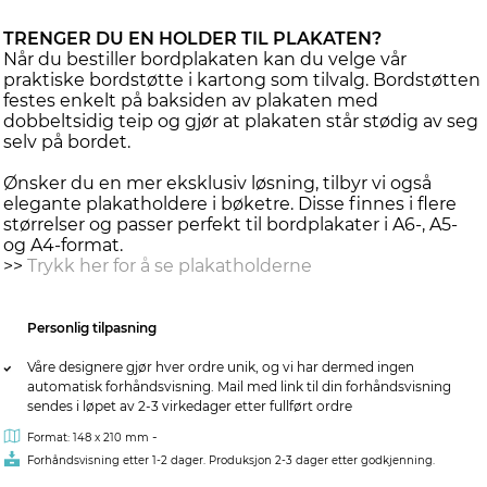
TRENGER DU EN HOLDER TIL PLAKATEN?
Når du bestiller bordplakaten kan du velge vår
praktiske bordstøtte i kartong som tilvalg. Bordstøtten
festes enkelt på baksiden av plakaten med
dobbeltsidig teip og gjør at plakaten står stødig av seg
selv på bordet.
Ønsker du en mer eksklusiv løsning, tilbyr vi også
elegante plakatholdere i bøketre. Disse finnes i flere
størrelser og passer perfekt til bordplakater i A6-, A5-
og A4-format.
>>
Trykk her for å se plakatholderne
Personlig tilpasning
Våre designere gjør hver ordre unik, og vi har dermed ingen
automatisk forhåndsvisning. Mail med link til din forhåndsvisning
sendes i løpet av 2-3 virkedager etter fullført ordre
-
Format: 148 x 210 mm
Forhåndsvisning etter 1-2 dager. Produksjon 2-3 dager etter godkjenning.