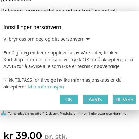
Boksene kommer flatpakket og brettes enkelt
sammen - like raskt som det tar å legge dem på hver
tallerken. Et gjennomført og elegant innslag til
Innstillinger personvern
feiringen.
Vi bryr oss om deg og ditt personvern ❤
PRODUKTINFORMASJON
Materiale:
Papir, velg mellom hvit og ivory
Trykk:
Lik trykk på to sider av boksen
For å gi deg en bedre opplevelse av våre sider, bruker
Mål:
6,2 x 6,2 x 6,2 cm
Kortshop informasjonskapsler. Trykk OK for å akseptere, eller
AVVIS for å avvise alle som ikke er teknisk nødvendige.
Personlig tilpasning
Klikk TILPASS for å velge hvilke informasjonskapsler du
aksepterer.
Mer informasjon
Våre designere gjør hver ordre unik, og vi har dermed ingen
automatisk forhåndsvisning. Mail med link til din forhåndsvisning
sendes i løpet av 2-3 virkedager etter fullført ordre
OK
AVVIS
TILPASS
-
Format: 62 x 62 mm
Minimumsbestilling: 10
Forhåndsvisning etter 1-2 dager. Produksjon innen 1 uke etter godkjenning.
kr 39,00
pr. stk.