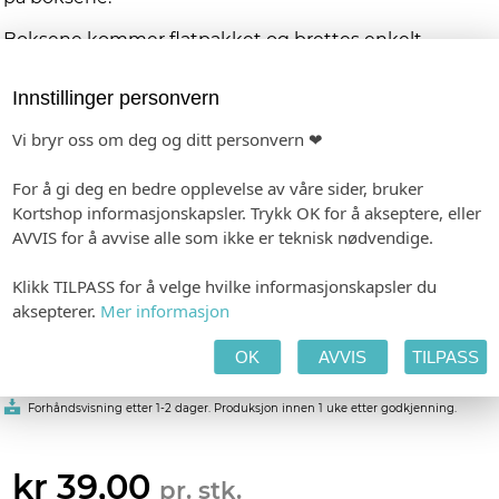
Boksene kommer flatpakket og brettes enkelt
sammen - like raskt som det tar å legge dem på hver
tallerken. Et gjennomført og elegant innslag til
Innstillinger personvern
feiringen.
Vi bryr oss om deg og ditt personvern ❤
PRODUKTINFORMASJON
Materiale:
Papir, velg mellom hvit og ivory
Trykk:
Lik trykk på to sider av boksen
For å gi deg en bedre opplevelse av våre sider, bruker
Mål:
6,2 x 6,2 x 6,2 cm
Kortshop informasjonskapsler. Trykk OK for å akseptere, eller
AVVIS for å avvise alle som ikke er teknisk nødvendige.
Personlig tilpasning
Klikk TILPASS for å velge hvilke informasjonskapsler du
aksepterer.
Mer informasjon
Våre designere gjør hver ordre unik, og vi har dermed ingen
automatisk forhåndsvisning. Mail med link til din forhåndsvisning
sendes i løpet av 2-3 virkedager etter fullført ordre
OK
AVVIS
TILPASS
-
Format: 62 x 62 mm
Minimumsbestilling: 10
Forhåndsvisning etter 1-2 dager. Produksjon innen 1 uke etter godkjenning.
kr 39,00
pr. stk.