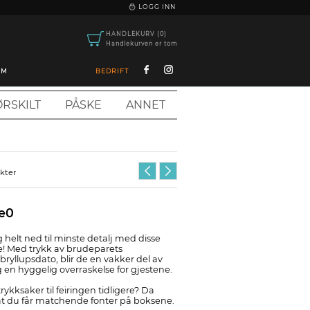
|
LOGG INN
HANDLEKURV (0)
Handlekurven er tom
OM
BEDRIFT
RSKILT
PÅSKE
ANNET
ukter
8e0
g helt ned til minste detalj med disse
! Med trykk av brudeparets
ryllupsdato, blir de en vakker del av
en hyggelig overraskelse for gjestene.
ykksaker til feiringen tidligere? Da
ik at du får matchende fonter på boksene.