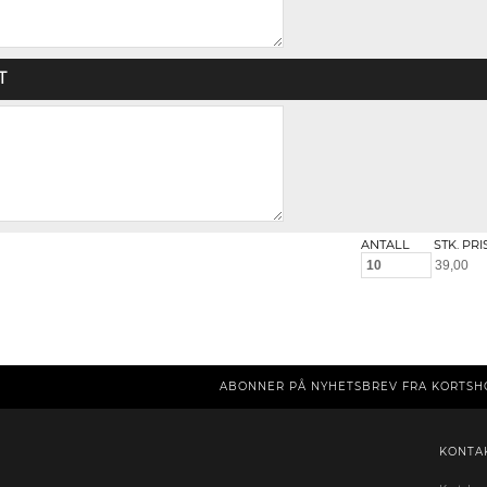
T
ANTALL
STK. PRI
ABONNER PÅ NYHETSBREV FRA KORTSH
KONTA