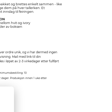
kket og brettes enkelt sammen - like
ge dem på hver tallerken. Et
innslag til feiringen.
JON
mellom hvit og ivory
ider av boksen
ver ordre unik, og vi har dermed ingen
sning. Mail med link til din
 i løpet av 2-3 virkedager etter fullført
nimumsbestilling: 10
2 dager. Produksjon innen 1 uke etter
stk.