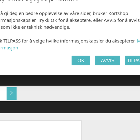
 å gi deg en bedre opplevelse av våre sider, bruker Kortshop
 PRODUKTET
HANDLEKURV
KAS
ormasjonskapsler. Trykk OK for å akseptere, eller AVVIS for å avvi
e som ikke er teknisk nødvendige.
kk TILPASS for å velge hvilke informasjonskapsler du aksepterer.
M
ormasjon
E
OK
AVVIS
TILP
Multidesign original 240g
Multidesign original 
Natural