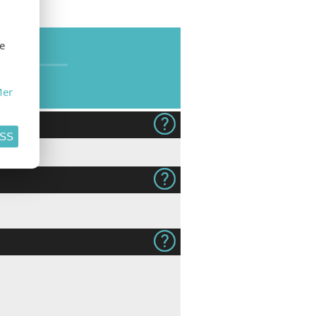
SE
se
er
ASS
240g