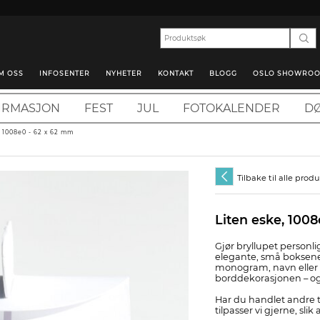
M OSS
INFOSENTER
NYHETER
KONTAKT
BLOGG
OSLO SHOWRO
IRMASJON
FEST
JUL
FOTOKALENDER
DØ
, 1008e0 - 62 x 62 mm
Tilbake til alle prod
Liten eske, 100
Gjør bryllupet personli
elegante, små boksene
monogram, navn eller b
borddekorasjonen – og 
Har du handlet andre tr
tilpasser vi gjerne, sl