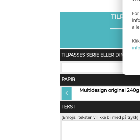
For
TILPASS
inf
all
Kli
inf
TILPASSES SERIE ELLER DIN ORDR
PAPIR
Multidesign original 240g
Multidesign original 240g
Natural
TEKST
(Emojis i teksten vil ikke bli med på trykk)