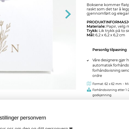
Boksene kommer flatpa
raskt som det tar å leg
gjennomført og elegant 
PRODUKTINFORMAS
Materiale:
Papir, velg 
Trykk:
Lik trykk på to s
Mål:
6,2 x 6,2 x 6,2 cm
Personlig tilpasning
Våre designere gjør h
automatisk forhåndsvi
forhåndsvisning sendes
ordre
-
Format: 62 x 62 mm
Mi
Forhåndsvisning etter 1-
godkjenning.
kr 39,00
pr. 
stillinger personvern
bryr oss om deg og ditt personvern ❤