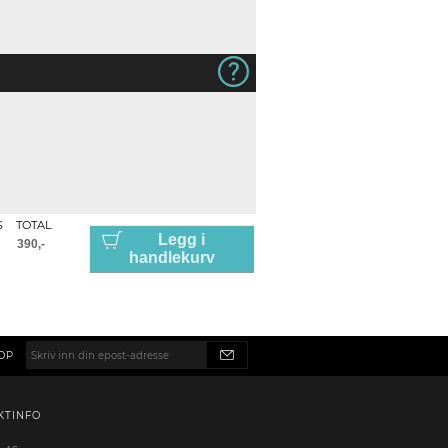
S
TOTAL
Legg i
handlekurv
OP
KTINFO