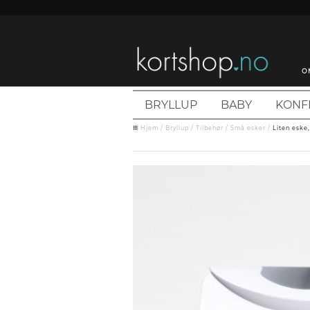
O
BRYLLUP
BABY
KONF
Hjem
/
Bryllup
/
Tilbehør
/
Små esker
/
Liten eske