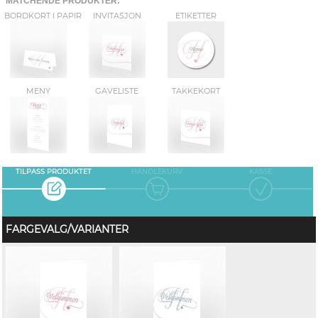
MATCHENDE PRODUKTER:
BORDKORT I PAPIR
INVITASJON
ETIKETTER
MENY
GAVELISTE
TAKKEKORT
TILPASS PRODUKTET
HANDLEKURV
KASSE
FARGEVALG/VARIANTER