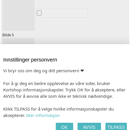
Bilde 5
Innstillinger personvern
Vi bryr oss om deg og ditt personvern ❤
Bilde 6
For å gi deg en bedre opplevelse av våre sider, bruker
Kortshop informasjonskapsler. Trykk OK for å akseptere, eller
AVVIS for å avvise alle som ikke er teknisk nødvendige.
Klikk TILPASS for å velge hvilke informasjonskapsler du
Bilde 7
aksepterer.
Mer informasjon
OK
AVVIS
TILPASS