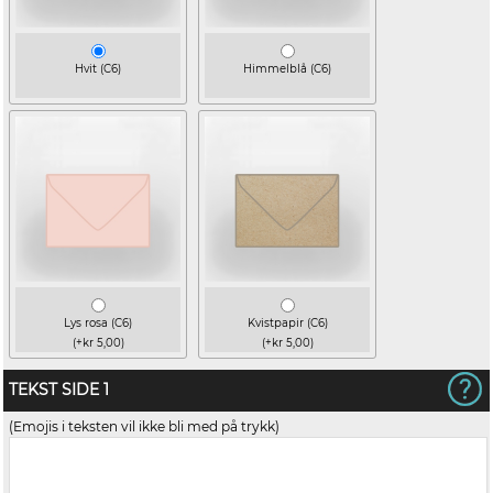
Hvit (C6)
Himmelblå (C6)
Lys rosa (C6)
Kvistpapir (C6)
(+kr 5,00)
(+kr 5,00)
TEKST SIDE 1
(Emojis i teksten vil ikke bli med på trykk)