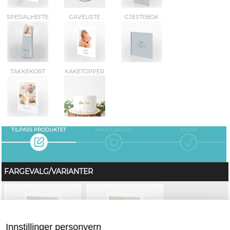
SPESIALHEFTE
GAVELISTE
GJESTEBOK
TAKKEKORT
KAKETOPPER
TILPASS PRODUKTET
HANDLEKURV
KASSE
FARGEVALG/VARIANTER
Innstillinger personvern