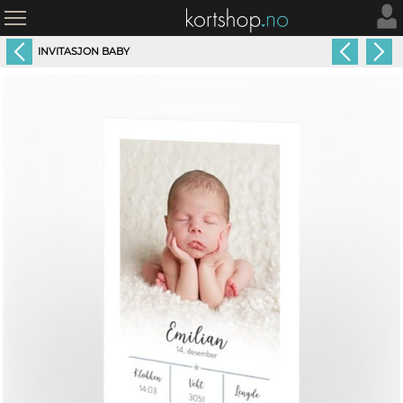
INVITASJON BABY