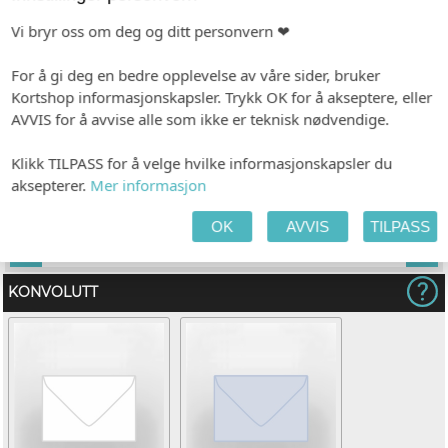
Vi bryr oss om deg og ditt personvern ❤
For å gi deg en bedre opplevelse av våre sider, bruker
c1
c2
Kortshop informasjonskapsler. Trykk OK for å akseptere, eller
INDIVIDUALISERING
AVVIS for å avvise alle som ikke er teknisk nødvendige.
tt
Ingen
Klikk TILPASS for å velge hvilke informasjonskapsler du
aksepterer.
Mer informasjon
PAPIR
OK
AVVIS
TILPASS
Hvitt, ubestrøket
KONVOLUTT