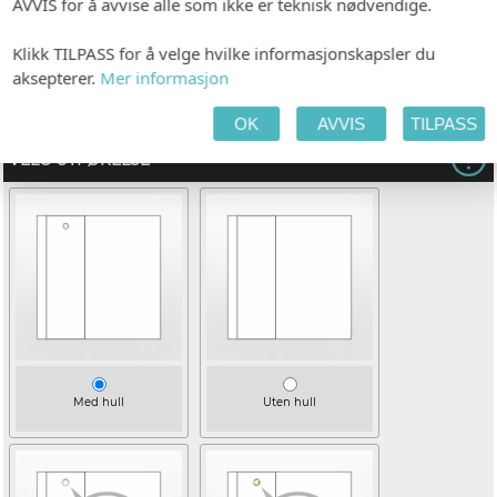
AVVIS for å avvise alle som ikke er teknisk nødvendige.
Klikk TILPASS for å velge hvilke informasjonskapsler du
aksepterer.
Mer informasjon
Gold Dust (kvadratisk)
(+kr 8,00)
OK
AVVIS
TILPASS
VELG UTFØRELSE
Med hull
Uten hull