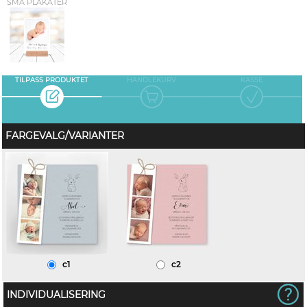
SMÅ PLAKATER
TILPASS PRODUKTET
HANDLEKURV
KASSE
FARGEVALG/VARIANTER
c1
c2
INDIVIDUALISERING