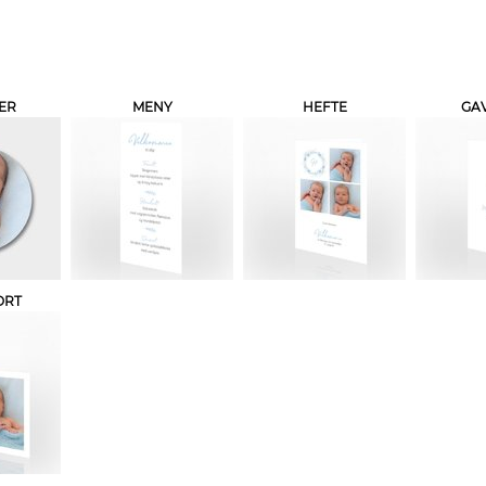
ER
MENY
HEFTE
GAV
ORT