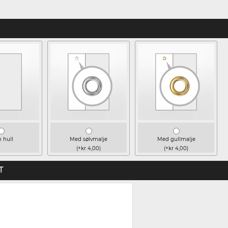
 hull
Med sølvmalje
Med gullmalje
(+kr 4,00)
(+kr 4,00)
T