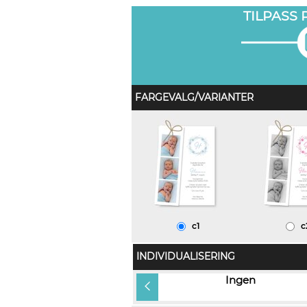
TILPASS
FARGEVALG/VARIANTER
c1
c
INDIVIDUALISERING
Gjestens navn i produkt og på
Ingen
konvolutt (+kr 12,00)