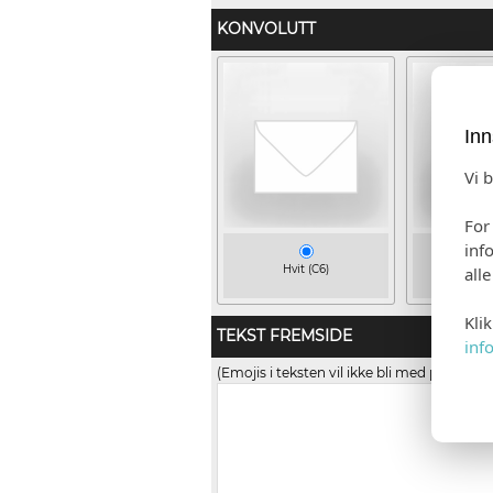
KONVOLUTT
Inn
Vi 
For
inf
Hvit (C6)
Himmel
all
(+kr
Kli
TEKST FREMSIDE
inf
(Emojis i teksten vil ikke bli med på trykk)