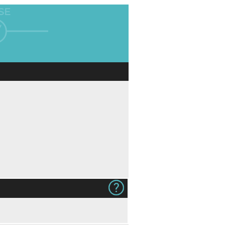
SE
 7,00)
Gjestens navn i produkt og på
Ingen
konvolutt (+kr 12,00)