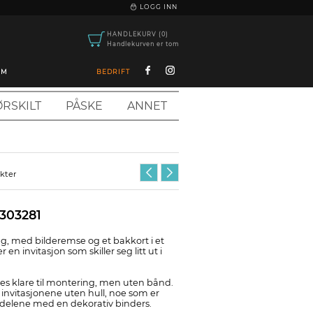
|
LOGG INN
HANDLEKURV (0)
Handlekurven er tom
OM
BEDRIFT
RSKILT
PÅSKE
ANNET
ukter
 303281
 lag, med bilderemse og et bakkort i et
r en invitasjon som skiller seg litt ut i
res klare til montering, men uten bånd.
 invitasjonene uten hull, noe som er
e delene med en dekorativ binders.