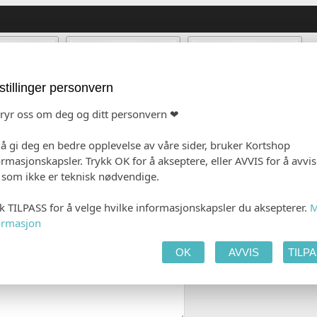
stillinger personvern
bryr oss om deg og ditt personvern ❤
 å gi deg en bedre opplevelse av våre sider, bruker Kortshop
ormasjonskapsler. Trykk OK for å akseptere, eller AVVIS for å avvi
blå (C6)
Lys rosa (C6)
Kvistpapir (C6)
e som ikke er teknisk nødvendige.
 5,00)
(+kr 5,00)
(+kr 5,00)
kk TILPASS for å velge hvilke informasjonskapsler du aksepterer.
M
ormasjon
OK
AVVIS
TILP