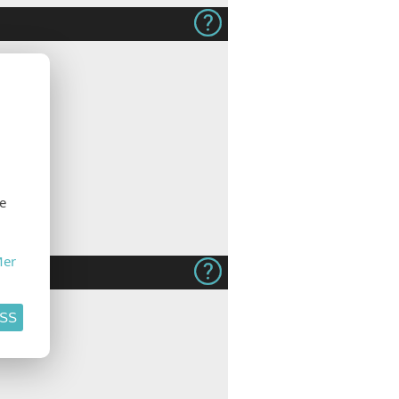
se
er
ASS