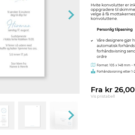
Hvite konvolutter er ink
oppgradere til skimmer
velge å få mottakernes 
konvoluttene.
Personlig tilpasning
Våre designere gjør h
automatisk forhåndsvi
forhåndsvisning sendes
ordre
-
Format: 105 x 148 mm
Forhåndsvisning etter 1-
Fra kr 26,0
Vis pristabell