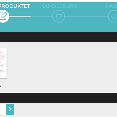
 PRODUKTET
HANDLEKURV
KAS
2
Gjestens navn i produkt
Navn på konvolutt (+kr
(+kr 5,00)