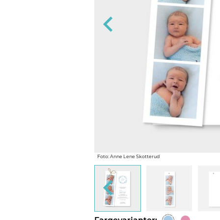
ng og 'Navn på konvolutt' designer vi
s ellers med blank konvolutt.
Foto: Anne Lene Skotterud