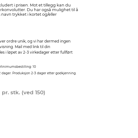
ludert i prisen. Mot et tillegg kan du
konvolutter. Du har også mulighet til å
navn trykket i kortet og/eller
ver ordre unik, og vi har dermed ingen
sning. Mail med link til din
 i løpet av 2-3 virkedager etter fullført
Minimumsbestilling: 10
2 dager. Produksjon 2-3 dager etter godkjenning.
0
pr. stk. (ved 150)