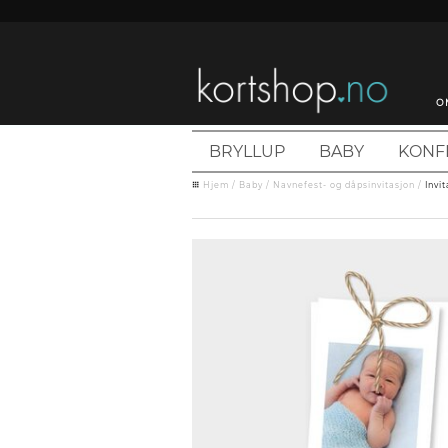
O
BRYLLUP
BABY
KONF
Hjem
/
Baby
/
Navnefest- og dåpsinvitasjon
/
Invi