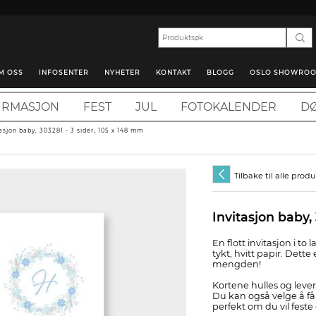
M OSS
INFOSENTER
NYHETER
KONTAKT
BLOGG
OSLO SHOWRO
IRMASJON
FEST
JUL
FOTOKALENDER
DØ
tasjon baby, 303281 - 3 sider, 105 x 148 mm
Tilbake til alle prod
Invitasjon baby,
En flott invitasjon i to
tykt, hvitt papir. Dette e
mengden!
Kortene hulles og leve
Du kan også velge å få
perfekt om du vil fest