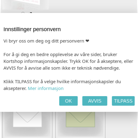
c3
INDIVIDUALISERING
Innstillinger personvern
tt
Ingen
Vi bryr oss om deg og ditt personvern ❤
For å gi deg en bedre opplevelse av våre sider, bruker
PAPIR
Kortshop informasjonskapsler. Trykk OK for å akseptere, eller
AVVIS for å avvise alle som ikke er teknisk nødvendige.
Hvitt, ubestrøket
KONVOLUTT
Klikk TILPASS for å velge hvilke informasjonskapsler du
aksepterer.
Mer informasjon
OK
AVVIS
TILPASS