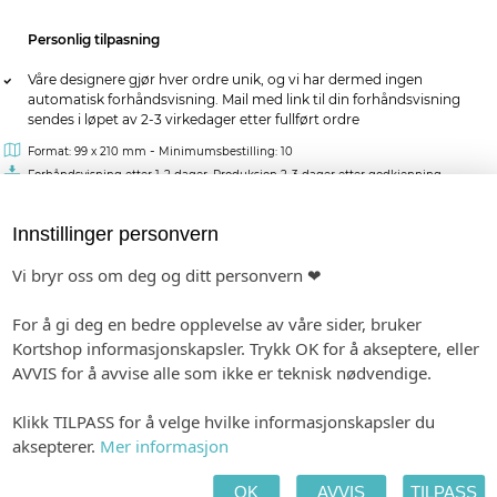
Personlig tilpasning
Våre designere gjør hver ordre unik, og vi har dermed ingen
automatisk forhåndsvisning. Mail med link til din forhåndsvisning
sendes i løpet av 2-3 virkedager etter fullført ordre
-
Format: 99 x 210 mm
Minimumsbestilling: 10
Forhåndsvisning etter 1-2 dager. Produksjon 2-3 dager etter godkjenning.
Innstillinger personvern
Fra kr 12,00
pr. stk. (ved 150)
Vi bryr oss om deg og ditt personvern ❤
Vis pristabell
For å gi deg en bedre opplevelse av våre sider, bruker
MATCHENDE PRODUKTER:
Kortshop informasjonskapsler. Trykk OK for å akseptere, eller
BORDKORT I PAPIR
INVITASJON
ETIKETTER
AVVIS for å avvise alle som ikke er teknisk nødvendige.
Klikk TILPASS for å velge hvilke informasjonskapsler du
aksepterer.
Mer informasjon
SANGHEFTE
GAVELISTE
TAKKEKORT
OK
AVVIS
TILPASS