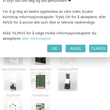
Vi bryr oss om deg og ditt personvern ❤
For å gi deg en bedre opplevelse av våre sider, bruker
Kortshop informasjonskapsler. Trykk OK for å akseptere, eller
KONFETTIKORT
VELK.PLAKATER
FLASKEETIKETTER
AVVIS for å avvise alle som ikke er teknisk nødvendige.
Klikk TILPASS for å velge hvilke informasjonskapsler du
aksepterer.
Mer informasjon
GAVELISTE
GJESTEBOK
LINER
OK
AVVIS
TILPASS
VIELSEPROGRAM
SMÅ PLAKATER
SPESIALHEFTE
TALEKORT
TAKKEKORT