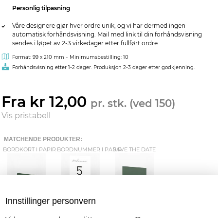
Personlig tilpasning
Våre designere gjør hver ordre unik, og vi har dermed ingen
automatisk forhåndsvisning. Mail med link til din forhåndsvisning
sendes i løpet av 2-3 virkedager etter fullført ordre
-
Format: 99 x 210 mm
Minimumsbestilling: 10
Forhåndsvisning etter 1-2 dager. Produksjon 2-3 dager etter godkjenning.
Fra kr 12,00
pr. stk. (ved 150)
Vis pristabell
MATCHENDE PRODUKTER:
BORDKORT I PAPIR
BORDNUMMER I PAPIR
SAVE THE DATE
Innstillinger personvern
INVITASJON
ETIKETTER
KLEENEX-BELTE