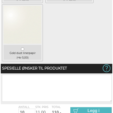
Gold dust linerpapir
(+kr 5,00)
SPESIELLE ØNSKER TIL PRODUKTET
ANTALL
STK. PRIS
TOTAL
Legg i