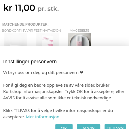
kr 11,00
pr. stk.
MATCHENDE PRODUKTER:
BORDKORT I PAPIR
FESTINVITASJON
MAGEBELTE
Innstillinger personvern
STORE PLAKATER
MENY
ETIKETTER
Vi bryr oss om deg og ditt personvern ❤
For å gi deg en bedre opplevelse av våre sider, bruker
Kortshop informasjonskapsler. Trykk OK for å akseptere, eller
FLASKEETIKETT
AVVIS for å avvise alle som ikke er teknisk nødvendige.
Klikk TILPASS for å velge hvilke informasjonskapsler du
aksepterer.
Mer informasjon
TILPASS PRODUKTET
HANDLEKURV
KASSE
OK
AVVIS
TILPASS