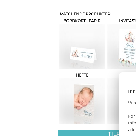
MATCHENDE PRODUKTER:
BORDKORT I PAPIR
INVITAS
HEFTE
GAVELIS
Inn
Vi 
For
inf
all
TILPASS