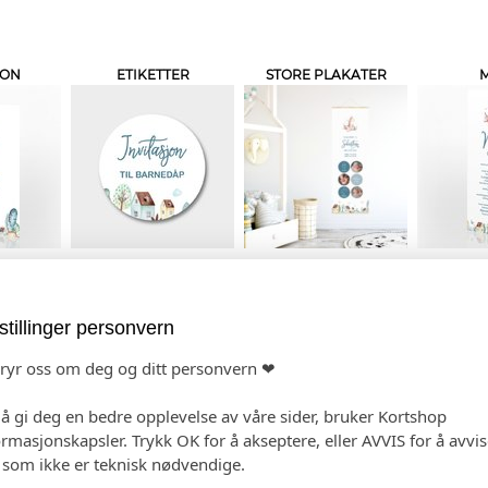
JON
ETIKETTER
STORE PLAKATER
TE
GJESTEBOK
TAKKEKORT
stillinger personvern
bryr oss om deg og ditt personvern ❤
 å gi deg en bedre opplevelse av våre sider, bruker Kortshop
ormasjonskapsler. Trykk OK for å akseptere, eller AVVIS for å avvi
e som ikke er teknisk nødvendige.
 PRODUKTET
HANDLEKURV
KAS