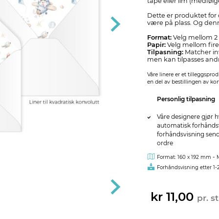
tape eller lim (medfølge
Dette er produktet for 
være på plass. Og denne
Format:
Velg mellom 2 s
Papir:
Velg mellom fire 
Tilpasning:
Matcher inv
men kan tilpasses andre
Våre linere er et tilleggspro
en del av bestillingen av ko
Personlig tilpasning
Våre designere gjør h
automatisk forhåndsvi
forhåndsvisning sendes
ordre
-
Format: 160 x 192 mm
Forhåndsvisning etter 1-
kr 11,00
pr. st