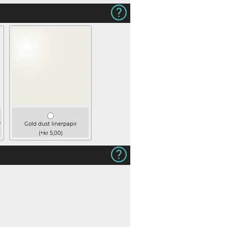
r
Gold dust linerpapir
(+kr 5,00)