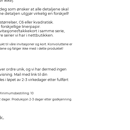
r ikke).
deg som ønsker at alle detaljene skal
 detaljen utgjør virkelig en forskjell!
tørrelser, C6 eller kvadratisk.
forskjellige linerpapir.
itasjoner/takkekort i samme serie,
 serier vi har i nettbutikken.
dukt til våre invitasjoner og kort. Konvoluttene er
rtene og følger ikke med i dette produktet!
ver ordre unik, og vi har dermed ingen
sning. Mail med link til din
 i løpet av 2-3 virkedager etter fullført
Minimumsbestilling: 10
2 dager. Produksjon 2-3 dager etter godkjenning.
k.