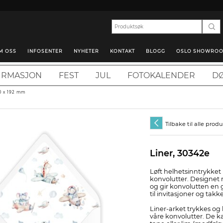
M OSS
INFOSENTER
NYHETER
KONTAKT
BLOGG
OSLO SHOWRO
IRMASJON
FEST
JUL
FOTOKALENDER
DØ
60 x 192 mm
Tilbake til alle prod
Liner, 30342e
Løft helhetsinntrykket 
konvolutter. Designet 
og gir konvolutten en 
til invitasjoner og takk
Liner-arket trykkes og 
våre konvolutter. De 