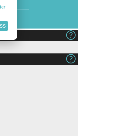
er
ASS