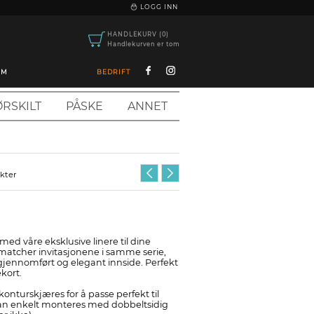
|
LOGG INN
HANDLEKURV (0)
Handlekurven er tom
OM
BEDRIFT
RSKILT
PÅSKE
ANNET
ukter
med våre eksklusive linere til dine
matcher invitasjonene i samme serie,
gjennomført og elegant innside. Perfekt
ekort.
konturskjæres for å passe perfekt til
kan enkelt monteres med dobbeltsidig