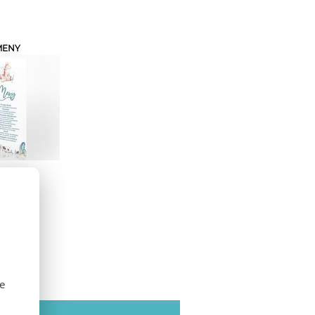
MENY
se
SE