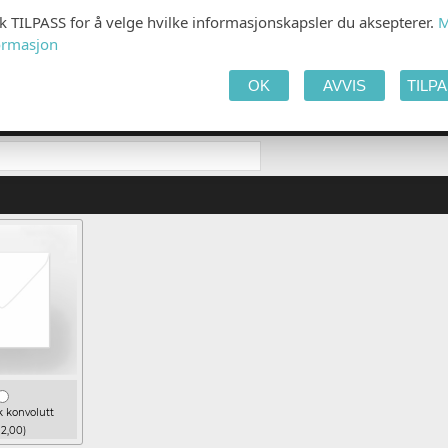
kk TILPASS for å velge hvilke informasjonskapsler du aksepterer.
M
ormasjon
OK
AVVIS
TILP
E
k konvolutt
 2,00)