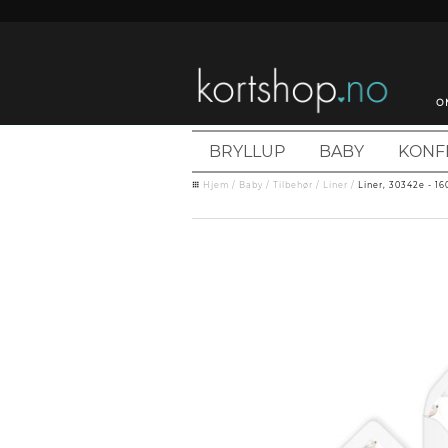
O
BRYLLUP
BABY
KONF
Hjem
/
Baby
/
Tilbehør
/
Liner
/
Liner, 30342e - 1