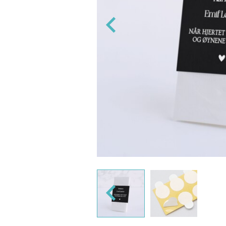
kleenex-beltene.