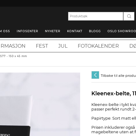
M OSS
INFOSENTER
NYHETER
KONTAKT
BLOGG
OSLO SHOWRO
IRMASJON
FEST
JUL
FOTOKALENDER
DØ
3577 - 150 x 45 mm
Tilbake til alle prod
Kleenex-belte, 1
Kleenex-belte i tykt kv
passer perfekt rundt 2
Papirtype: Sort matt e
Prisen inkluderer også
magebeltene uten at fe