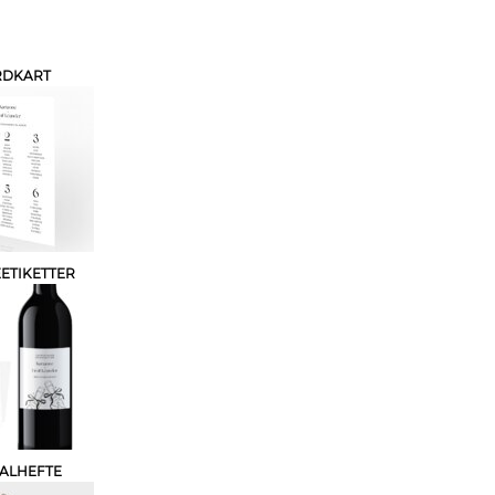
RDKART
ETIKETTER
IALHEFTE