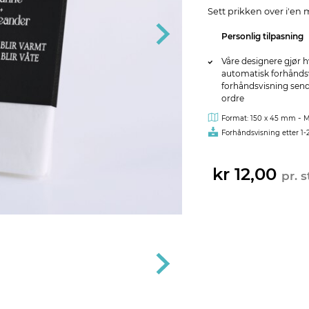
Sett prikken over i'en 
Personlig tilpasning
Våre designere gjør h
automatisk forhåndsvi
forhåndsvisning sendes
ordre
-
Format: 150 x 45 mm
M
Forhåndsvisning etter 1-
kr 12,00
pr. s
Blanke limpute