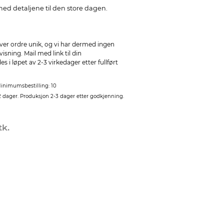
med detaljene til den store dagen.
ver ordre unik, og vi har dermed ingen
sning. Mail med link til din
 i løpet av 2-3 virkedager etter fullført
inimumsbestilling: 10
2 dager. Produksjon 2-3 dager etter godkjenning.
tk.
r medfølger for lukking av kleenex-beltene.