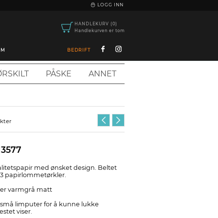
|
LOGG INN
HANDLEKURV (0)
Handlekurven er tom
OM
BEDRIFT
RSKILT
PÅSKE
ANNET
ukter
13577
alitetspapir med ønsket design. Beltet
-3 papirlommetørkler.
ller varmgrå matt
 små limputer for å kunne lukke
stet viser.