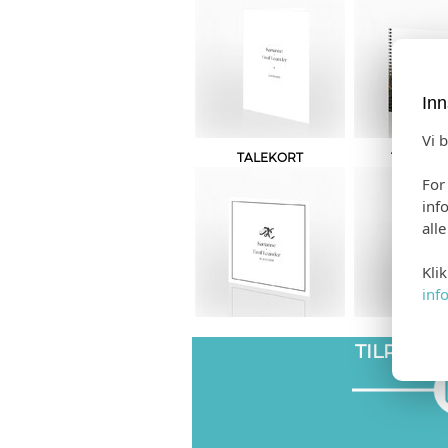
Inn
Vi 
TALEKORT
TAKKEK
For
inf
all
Kli
inf
TILPASS