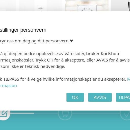
stillinger personvern
bryr oss om deg og ditt personvern ❤
ORT
 å gi deg en bedre opplevelse av våre sider, bruker Kortshop
ormasjonskapsler. Trykk OK for å akseptere, eller AVVIS for å avvi
e som ikke er teknisk nødvendige.
kk TILPASS for å velge hvilke informasjonskapsler du aksepterer.
M
ormasjon
OK
AVVIS
TILP
 PRODUKTET
HANDLEKURV
KAS