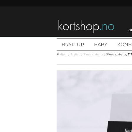
O
BRYLLUP
BABY
KONF
Hjem
/
Bryllup
/
Kleenex-belte
/
Kleenex-belte, 11