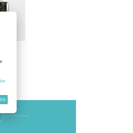
se
er
ASS
SE