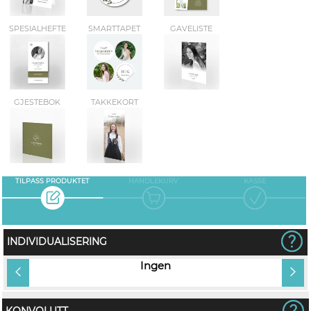
SPESIALHEFTE
SMARTTAPET
GAVELISTE
GJESTEBOK
TAKKEKORT
TILPASS PRODUKTET
HANDLEKURV
KASSE
INDIVIDUALISERING
tt
Ingen