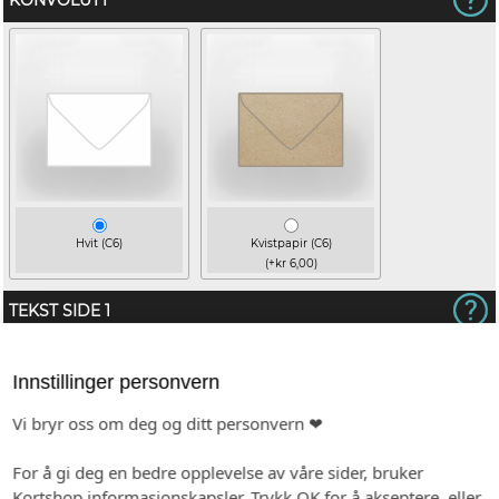
KONVOLUTT
Hvit (C6)
Kvistpapir (C6)
(+kr 6,00)
TEKST SIDE 1
(Emojis i teksten vil ikke bli med på trykk)
Innstillinger personvern
Vi bryr oss om deg og ditt personvern ❤
For å gi deg en bedre opplevelse av våre sider, bruker
Kortshop informasjonskapsler. Trykk OK for å akseptere, eller