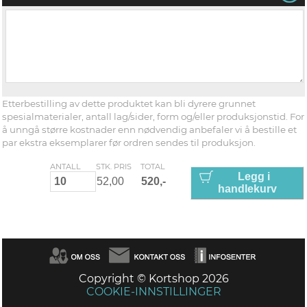
Etterbestilling av dette produktet kan bli dyrere grunnet
spesialmaterialer, antall lag/sider, form og/eller produksjonstid. For
å unngå større kostnader enn nødvendig anbefaler vi å bestille et
par ekstra eksemplarer før ordren sendes til produksjon.
ANTALL
STK. PRIS
TOTAL
Legg i
handlekurv
Copyright © Kortshop 2026
COOKIE-INNSTILLINGER