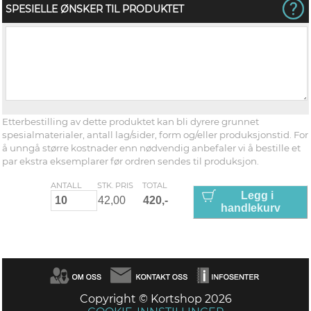
SPESIELLE ØNSKER TIL PRODUKTET
Etterbestilling av dette produktet kan bli dyrere grunnet
spesialmaterialer, antall lag/sider, form og/eller produksjonstid. For
å unngå større kostnader enn nødvendig anbefaler vi å bestille et
par ekstra eksemplarer før ordren sendes til produksjon.
ANTALL
STK. PRIS
TOTAL
Legg i
handlekurv
Copyright © Kortshop 2026