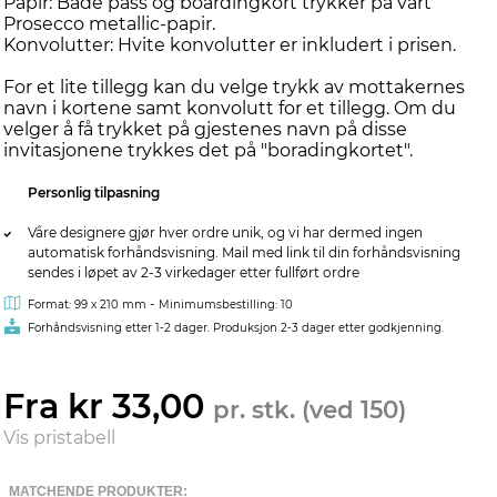
Papir: Både pass og boardingkort trykker på vårt
Prosecco metallic-papir.
Konvolutter: Hvite konvolutter er inkludert i prisen.
For et lite tillegg kan du velge trykk av mottakernes
navn i kortene samt konvolutt for et tillegg. Om du
velger å få trykket på gjestenes navn på disse
invitasjonene trykkes det på "boradingkortet".
Personlig tilpasning
Våre designere gjør hver ordre unik, og vi har dermed ingen
automatisk forhåndsvisning. Mail med link til din forhåndsvisning
sendes i løpet av 2-3 virkedager etter fullført ordre
-
Format: 99 x 210 mm
Minimumsbestilling: 10
Forhåndsvisning etter 1-2 dager. Produksjon 2-3 dager etter godkjenning.
Fra kr 33,00
pr. stk. (ved 150)
Vis pristabell
MATCHENDE PRODUKTER: