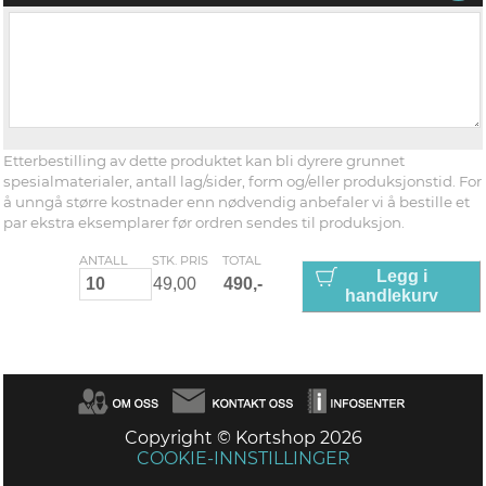
Etterbestilling av dette produktet kan bli dyrere grunnet
spesialmaterialer, antall lag/sider, form og/eller produksjonstid. For
å unngå større kostnader enn nødvendig anbefaler vi å bestille et
par ekstra eksemplarer før ordren sendes til produksjon.
ANTALL
STK. PRIS
TOTAL
Legg i
handlekurv
Copyright © Kortshop 2026
COOKIE-INNSTILLINGER