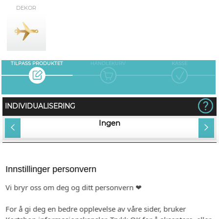
DEKOR
TILPASS PRODUKTET
HANDLEKURV
KASSE
INDIVIDUALISERING
tt
Ingen
PAPIR
Innstillinger personvern
Prosecco metallic
Vi bryr oss om deg og ditt personvern ❤
KONVOLUTT
For å gi deg en bedre opplevelse av våre sider, bruker