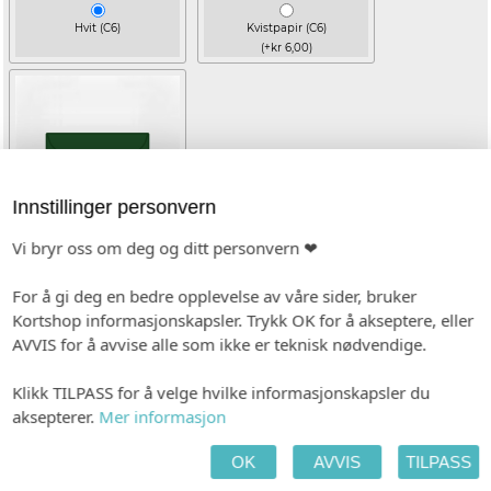
Hvit (C6)
Kvistpapir (C6)
(+kr 6,00)
Innstillinger personvern
Vi bryr oss om deg og ditt personvern ❤
Mørk grønn (C6)
For å gi deg en bedre opplevelse av våre sider, bruker
(+kr 6,00)
Kortshop informasjonskapsler. Trykk OK for å akseptere, eller
AVVIS for å avvise alle som ikke er teknisk nødvendige.
TEKST FREMSIDE
(Emojis i teksten vil ikke bli med på trykk)
Klikk TILPASS for å velge hvilke informasjonskapsler du
aksepterer.
Mer informasjon
OK
AVVIS
TILPASS