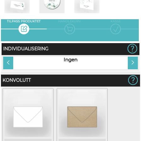
TILPASS PRODUKTET
HANDLEKURV
KASSE
INDIVIDUALISERING
tt
Ingen
KONVOLUTT