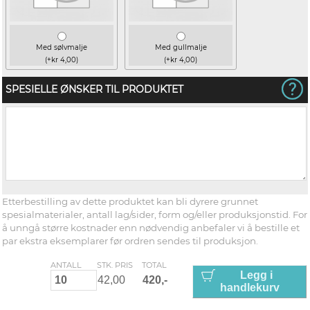
Med sølvmalje
Med gullmalje
(+kr 4,00)
(+kr 4,00)
SPESIELLE ØNSKER TIL PRODUKTET
Etterbestilling av dette produktet kan bli dyrere grunnet
spesialmaterialer, antall lag/sider, form og/eller produksjonstid. For
å unngå større kostnader enn nødvendig anbefaler vi å bestille et
par ekstra eksemplarer før ordren sendes til produksjon.
ANTALL
STK. PRIS
TOTAL
Legg i
handlekurv